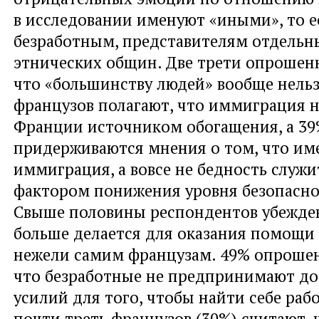
в исследовании именуют «иными», то е
безработным, представителям отдельн
этнических общин. Две трети опрошен
что «большинству людей» вообще нельз
французов полагают, что иммиграция н
Франции источником обогащения, а 3
придерживаются мнения о том, что им
иммиграция, а вовсе не бедность служ
фактором понижения уровня безопаснос
Свыше половины респондентов убежден
больше делается для оказания помощи
нежели самим французам. 49% опроше
что безработные не предпринимают д
усилий для того, чтобы найти себе рабо
почти треть французов (30%) считают, 