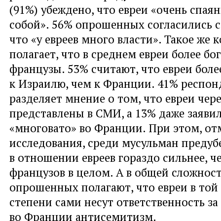
(91%) убеждено, что евреи «очень спая
собой». 56% опрошенных согласились с
что «у евреев много власти». Такое же 
полагает, что в среднем евреи более бо
французы. 53% считают, что евреи бол
к Израилю, чем к Франции. 41% респон
разделяет мнение о том, что евреи чер
представлены в СМИ, а 13% даже заявил
«многовато» во Франции. При этом, о
исследования, среди мусульман преду
в отношении евреев гораздо сильнее, ч
французов в целом. А в общей сложнос
опрошенных полагают, что евреи в той
степени сами несут ответственность з
во Франции антисемитизм.