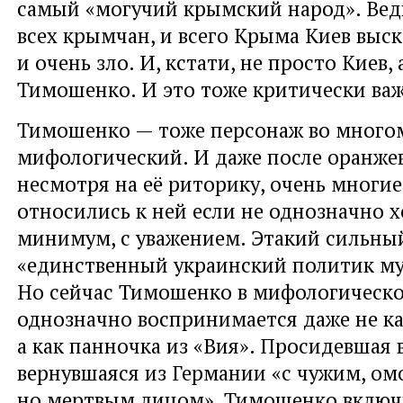
самый «могучий крымский народ». Ведь
всех крымчан, и всего Крыма Киев выс
и очень зло. И, кстати, не просто Киев,
Тимошенко. И это тоже критически ва
Тимошенко — тоже персонаж во много
мифологический. И даже после оранже
несмотря на её риторику, очень многие
относились к ней если не однозначно х
минимум, с уважением. Этакий сильный
«единственный украинский политик му
Но сейчас Тимошенко в мифологическо
однозначно воспринимается даже не ка
а как панночка из «Вия». Просидевшая 
вернувшаяся из Германии «с чужим, о
но мертвым лицом», Тимошенко включ