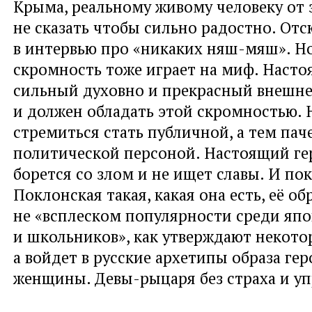
Крыма, реальному живому человеку от 
не сказать чтобы сильно радостно. Отс
в интервью про «никаких няш-мяш». Но
скромность тоже играет на миф. Насто
сильный духовно и прекрасный внешне
и должен обладать этой скромностью. 
стремиться стать публичной, а тем пач
политической персоной. Настоящий ге
борется со злом и не ищет славы. И по
Поклонская такая, какая она есть, её об
не «всплеском популярности среди яп
и школьников», как утверждают некото
а войдет в русские архетипы образа ге
женщины. Девы-рыцаря без страха и уп