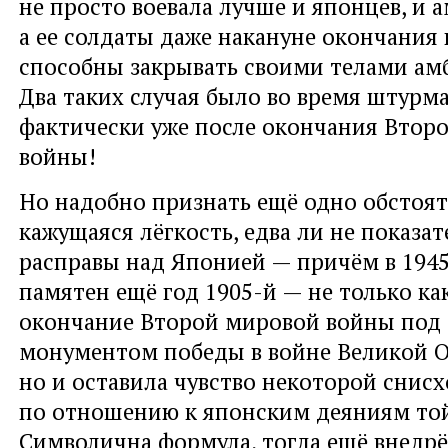
не просто воевала лучше и японцев, и 
а ее солдаты даже накануне окончания
способны закрывать своими телами ам
Два таких случая было во время штур
фактически уже после окончания Втор
войны!
Но надобно признать ещё одно обстоят
кажущаяся лёгкость, едва ли не показа
расправы над Японией — причём в 1945
памятен ещё год 1905-й — не только ка
окончание Второй мировой войны под
монументом победы в войне Великой О
но и оставила чувство некоторой снис
по отношению к японским деяниям той
Символична формула, тогда ещё внедрё