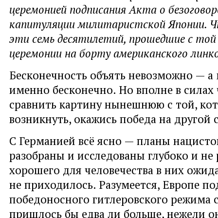
церемонией подписания Акта о безогово
капитуляции милитаристской Японии. Ч
эти семь десятилетий, прошедшие с то
церемонии на борту американского линко
Бесконечность объять невозможно — а
именно бесконечно. Но вполне в силах
сравнить картину нынешнюю с той, кот
возникнуть, окажись победа на другой 
С Германией всё ясно — планы нацисто
разобраны и исследованы глубоко и не 
хорошего для человечества в них ожид
не приходилось. Разумеется, Европе по
победоносного гитлеровского режима 
пришлось бы едва ли больше, нежели он