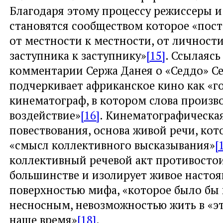
Благодаря этому процессу режиссеры и
становятся сообществом которое «пост
от местности к местности, от личности
заступника к заступнику»
[15]
. Ссылаясь
комментарии Сержа Данея о «Седдо» Се
подчеркивает африканское кино как «
кинематограф, в котором слова произв
воздействие»
[16]
. Кинематографическая
повествования, основа живой речи, ко
«смысл коллективного высказывания»
[
коллективный речевой акт противосто
большинстве и изолирует живое насто
поверхностью мифа, «которое было бы
несносным, невозможностью жить в «э
наше время»
[18]
.