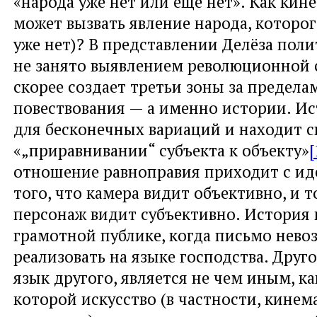
«народа уже нет или еще нет». Как кин
может вызвать явление народа, которог
уже нет)? В представлении Делёза пол
не занято выявлением революционной с
скорее создает третьи зоны за предела
повествования — а именно истории. И
для бесконечных вариаций и находит с
«„приравнивании“ субъекта к объекту»
[
отношение равноправия приходит с и
того, что камера видит объективно, и т
персонаж видит субъективно. История 
грамотной публике, когда письмо нев
реализовать на языке господства. Друго
язык другого, является не чем иным, ка
которой искусство (в частности, кине