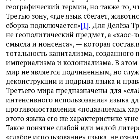
географический термин, но также то, ч
Третью зону, «где язык сбегает, животн
сборка подключается»
[1]
. Для Делёза Т
не геополитический предмет, а «хаос-к
смысла и нонсенса», — которая составл
тотальность капитализма, созданного 
империализма и колониализма. В этом
мир не является подчиненным, но служ
деконструкции и подрыва языка и прав
Третьего мира предназначены для «сла
интенсивного использования» языка д
противопоставления «подавляемых хар
этого языка его же характеристике угн
Такое понятие слабой или малой литера
«слабое использование» языка, не означ