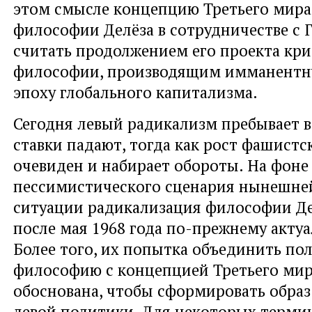
этом смысле концепцию Третьего мира
философии Делёза в сотрудничестве с Г
считать продолжением его проекта кр
философии, производящим имманентну
эпоху глобального капитализма.
Сегодня левый радикализм пребывает в 
ставки падают, тогда как рост фашист
очевиден и набирает обороты. На фоне
пессимистического сценария нынешне
ситуации радикализация философии Де
после мая 1968 года по-прежнему актуа
Более того, их попытка объединить по
философию с концепцией Третьего мир
обоснована, чтобы сформировать образ
левой политики. Для некоторых терми