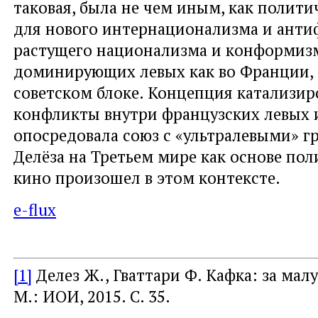
таковая, была не чем иным, как полит
для нового интернационализма и ант
растущего национализма и конформиз
доминирующих левых как во Франции, т
советском блоке. Концепция катализир
конфликты внутри французских левых 
опосредовала союз с «ультралевыми» г
Делёза на Третьем мире как основе по
кино произошел в этом контексте.
e-flux
[1]
Делез Ж., Гваттари Ф. Кафка: за мал
М.: ИОИ, 2015. С. 35.