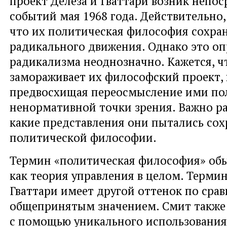
проект Делёза и Гваттари возник непос
событий мая 1968 года. Действительно,
что их политическая философия сохра
радикального движения. Однако это оп
радикализма неоднозначно. Кажется, ч
замораживает их философский проект, 
предвосхищая переосмысление ими по
ненормативной точки зрения. Важно ра
какие представления они пытались сох
политической философии.
Термин «политическая философия» обы
как теория управления в целом. Терми
Гваттари имеет другой оттенок по сра
общепринятым значением. Смит также 
с помощью уникального использования