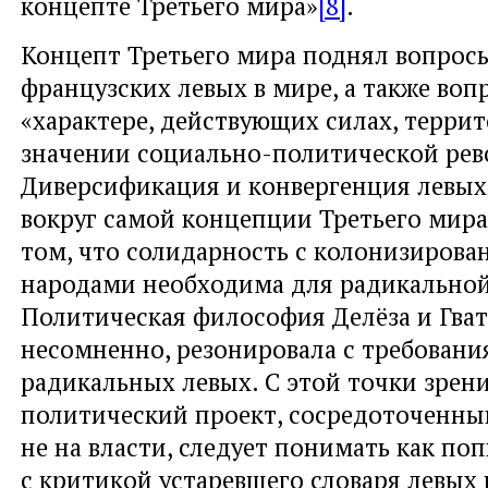
концепте Третьего мира»
[8]
.
Концепт Третьего мира поднял вопрос
французских левых в мире, а также воп
«характере, действующих силах, терри
значении социально-политической ре
Диверсификация и конвергенция левых
вокруг самой концепции Третьего мира,
том, что солидарность с колонизиров
народами необходима для радикально
Политическая философия Делёза и Гват
несомненно, резонировала с требован
радикальных левых. С этой точки зрен
политический проект, сосредоточенный
не на власти, следует понимать как по
с критикой устаревшего словаря левых 