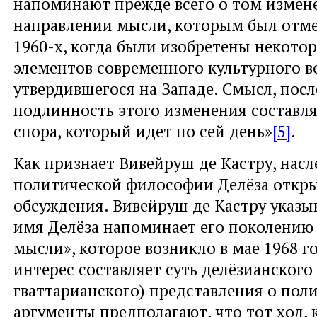
напоминают прежде всего о том измен
направлении мысли, которым был отм
1960-х, когда были изобретены некото
элементов современного культурного в
утвердившегося на Западе. Смысл, посл
подлинность этого изменения составл
спора, который идет по сей день»
[5]
.
Как признает Вивейруш де Кастру, насл
политической философии Делёза откр
обсуждения. Вивейруш де Кастру указыв
имя Делёза напоминает его поколению
мысли», которое возникло в мае 1968 г
интерес составляет суть делёзианского 
гваттарианского) представления о поли
аргументы предполагают, что тот ход, 