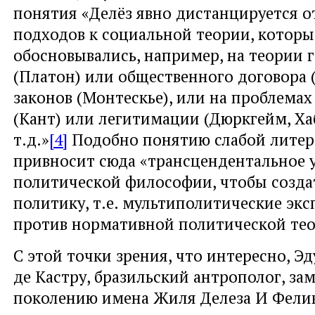
понятия «Делёз явно дистанцируется о
подходов к социальной теории, которы
обосновывались, например, на теории 
(Платон) или общественного договора (
законов (Монтескье), или на проблемах
(Кант) или легитимации (Дюркгейм, Ха
т.д.»
[4]
Подобно понятию слабой литер
привносит сюда «трансцендентальное 
политической философии, чтобы созда
политику, т.е. мультиполитические эк
против нормативной политической тео
С этой точки зрения, что интересно, Э
де Кастру, бразильский антрополог, за
поколению имена Жиля Делеза И Фелик