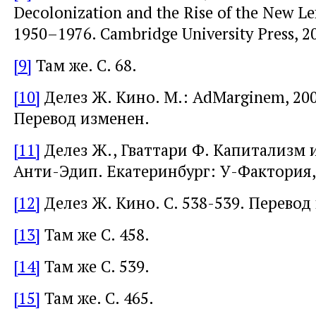
Decolonization and the Rise of the New Lef
1950–1976. Cambridge University Press, 20
[9]
Там же. С. 68.
[10]
Делез Ж. Кино. М.: AdMarginem, 2004
Перевод изменен.
[11]
Делез Ж., Гваттари Ф. Капитализм 
Анти-Эдип. Екатеринбург: У-Фактория, 2
[12]
Делез Ж. Кино. С. 538-539. Перевод
[13]
Там же С. 458.
[14]
Там же С. 539.
[15]
Там же. С. 465.