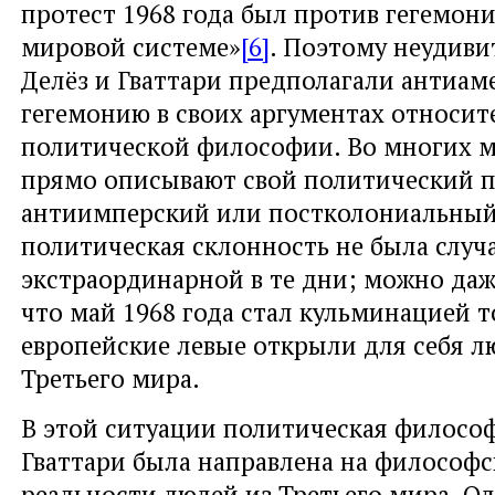
протест 1968 года был против гегемон
мировой системе»
[6]
. Поэтому неудиви
Делёз и Гваттари предполагали антиа
гегемонию в своих аргументах относит
политической философии. Во многих м
прямо описывают свой политический п
антиимперский или постколониальный
политическая склонность не была случ
экстраординарной в те дни; можно даж
что май 1968 года стал кульминацией то
европейские левые открыли для себя л
Третьего мира.
В этой ситуации политическая философ
Гваттари была направлена на философ
реальности людей из Третьего мира. О