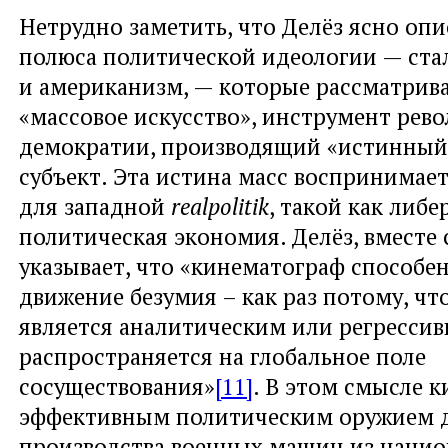
Нетрудно заметить, что Делёз ясно оп
полюса политической идеологии — ста
и американизм, — которые рассматрив
«массовое искусство», инструмент рев
демократии, производящий «истинный
субъект. Эта истина масс воспринимает
для западной
realpolitik
, такой как либ
политическая экономия. Делёз, вместе с
указывает, что «кинематограф способен
движение безумия – как раз потому, чт
является аналитическим или регрессив
распространяется на глобальное поле
сосуществования»
[11]
. В этом смысле 
эффективным политическим оружием 
производства военных машин из наци