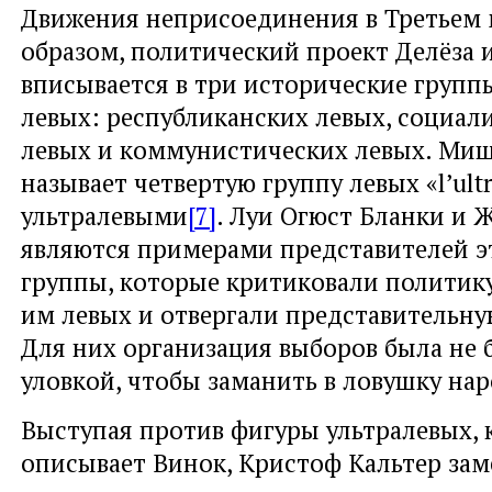
Движения неприсоединения в Третьем 
образом, политический проект Делёза и
вписывается в три исторические групп
левых: республиканских левых, социал
левых и коммунистических левых. Ми
называет четвертую группу левых «l’ultr
ультралевыми
[7]
. Луи Огюст Бланки и 
являются примерами представителей э
группы, которые критиковали политик
им левых и отвергали представительн
Для них организация выборов была не 
уловкой, чтобы заманить в ловушку на
Выступая против фигуры ультралевых, к
описывает Винок, Кристоф Кальтер зам