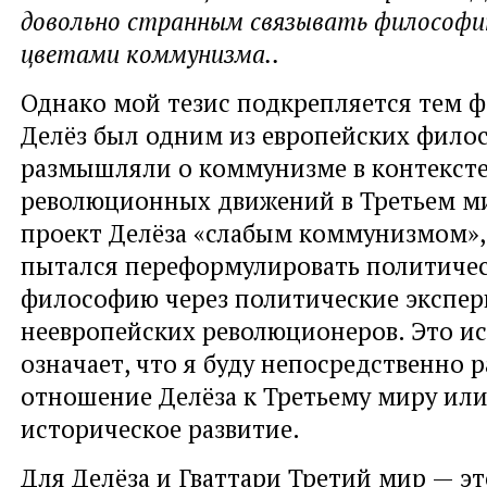
довольно странным связывать философи
цветами коммунизма..
Однако мой тезис подкрепляется тем ф
Делёз был одним из европейских фило
размышляли о коммунизме в контекст
революционных движений в Третьем ми
проект Делёза «слабым коммунизмом»,
пытался переформулировать политиче
философию через политические экспе
неевропейских революционеров. Это ис
означает, что я буду непосредственно 
отношение Делёза к Третьему миру или
историческое развитие.
Для Делёза и Гваттари Третий мир — эт