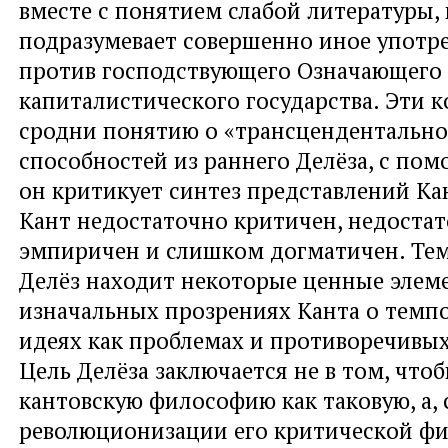
вместе с понятием слабой литературы,
подразумевает совершенно иное употр
против господствующего Означающего
капиталистического государства. Эти 
сродни понятию о «трансцендентальн
способностей из раннего Делёза, с по
он критикует синтез представлений Кан
Кант недостаточно критичен, недоста
эмпиричен и слишком догматичен. Тем
Делёз находит некоторые ценные элем
изначальных прозрениях Канта о темп
идеях как проблемах и противоречивых
Цель Делёза заключается не в том, что
кантовскую философию как таковую, а, с
революционизации его критической фи