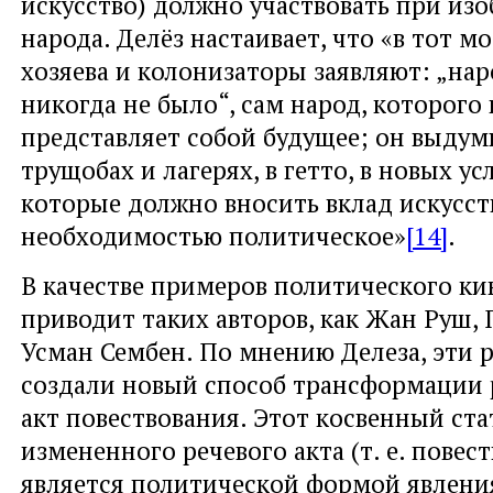
искусство) должно участвовать при из
народа. Делёз настаивает, что «в тот м
хозяева и колонизаторы заявляют: „нар
никогда не было“, сам народ, которого 
представляет собой будущее; он выдумы
трущобах и лагерях, в гетто, в новых ус
которые должно вносить вклад искусств
необходимостью политическое»
[14]
.
В качестве примеров политического ки
приводит таких авторов, как Жан Руш, 
Усман Сембен. По мнению Делеза, эти 
создали новый способ трансформации р
акт повествования. Этот косвенный ста
измененного речевого акта (т. е. повес
является политической формой явлени