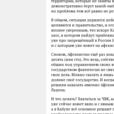
территории, которые не заняты 
демонстративно берут какой-ниб
но проблема тем всё равно не реш
В общем, ситуация держится дей
цепляются и правительство, и ег
вполне уверенным, что вскоре Ка
хаос, в котором найдут прибежи
уже про запрещённый в России 
и с которым уже воюет на афганс
Словом, Афганистан ещё раз доказ
десять (или сто). Это ведь, собс
общин под управлением своих в
государством фактически не свя
свои дела. Можно сказать в лишь
долине своё государство. И когд
решили наказать именно Афганист
Ладена.
И что делать? Хвататься за ЧВК,
уже сейчас воюет вяло и с явным
а в Кабуле всё основное решают с