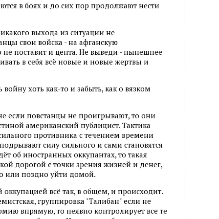
ются в боях и до сих пор продолжают нести
никакого выхода из ситуации не
нцы свои войска - на афганскую
не поставит и цента. Не выведи - нынешнее
гивать в себя всё новые и новые жертвы и
ь войну хоть как-то и забыть, как о вязком
е если повстанцы не проигрывают, то они
стиной американский публицист. Тактика
 сильного противника с течением времени
 подрывают силу сильного и сами становятся
дёт об иностранных оккупантах, то такая
акой дорогой с точки зрения жизней и денег,
но или поздно уйти домой.
оккупацией всё так, в общем, и происходит.
емистская, группировка "Талибан" если не
мию впрямую, то неявно контролирует все те