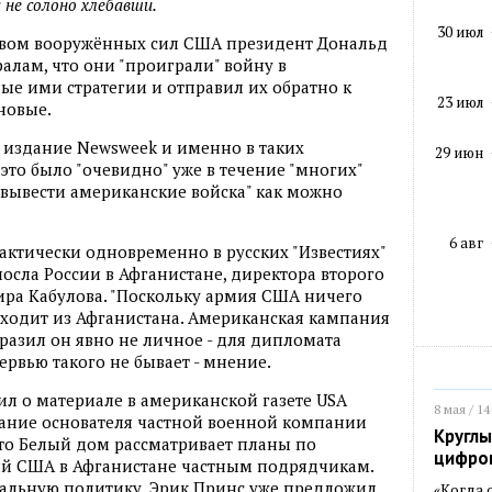
 не солоно хлебавши.
30 июл
ством вооружённых сил США президент Дональд
алам, что они "проиграли" войну в
ые ими стратегии и отправил их обратно к
23 июл
новые.
 издание Newsweek и именно в таких
29 июн
это было "очевидно" уже в течение "многих"
 "вывести американские войска" как можно
6 авг
ктически одновременно в русских "Известиях"
осла России в Афганистане, директора второго
ра Кабулова. "Поскольку армия США ничего
 уходит из Афганистана. Американская кампания
ыразил он явно не личное - для дипломата
рвью такого не бывает - мнение.
ил о материале в американской газете USA
8 мая / 14
вание основателя частной военной компании
Круглы
 что Белый дом рассматривает планы по
цифро
ий США в Афганистане частным подрядчикам.
иальную политику. Эрик Принс уже предложил
«Когда