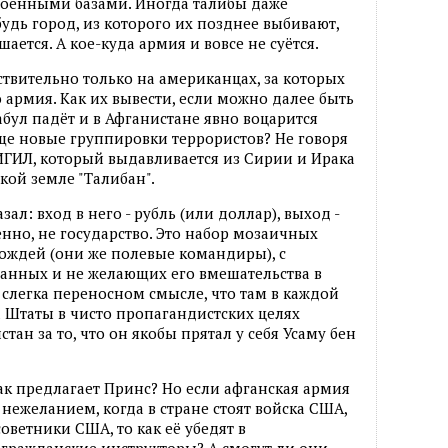
военными базами. Иногда талибы даже
удь город, из которого их позднее выбивают,
ается. А кое-куда армия и вовсе не суётся.
ствительно только на американцах, за которых
о армия. Как их вывести, если можно далее быть
бул падёт и в Афганистане явно воцарится
ще новые группировки террористов? Не говоря
ИГИЛ, который выдавливается из Сирии и Ирака
кой земле "Талибан".
ал: вход в него - рубль (или доллар), выход -
твенно, не государство. Это набор мозаичных
ождей (они же полевые командиры), с
занных и не желающих его вмешательства в
 слегка переносном смысле, что там в каждой
а Штаты в чисто пропагандистских целях
ан за то, что он якобы прятал у себя Усаму бен
 как предлагает Принс? Но если афганская армия
 нежеланием, когда в стране стоят войска США,
оветники США, то как её убедят в