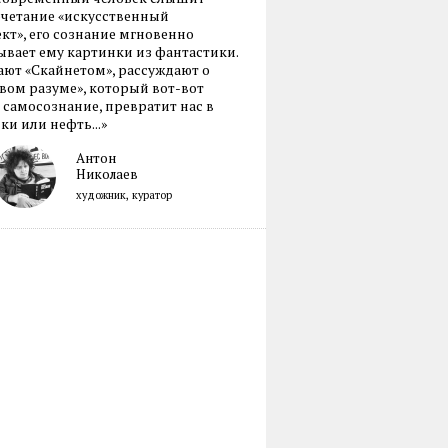
очетание «искусственный
кт», его сознание мгновенно
вает ему картинки из фантастики.
ают «Скайнетом», рассуждают о
ом разуме», который вот-вот
 самосознание, превратит нас в
ки или нефть...»
Антон
Николаев
художник, куратор