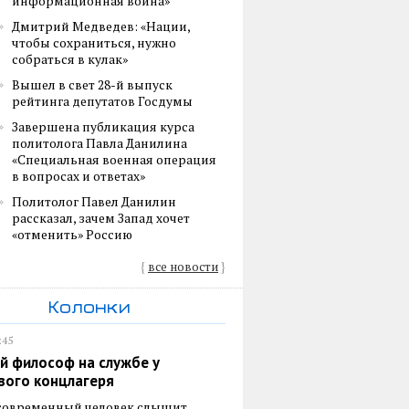
информационная война»
Дмитрий Медведев: «Нации,
чтобы сохраниться, нужно
собраться в кулак»
Вышел в свет 28-й выпуск
рейтинга депутатов Госдумы
Завершена публикация курса
политолога Павла Данилина
«Специальная военная операция
в вопросах и ответах»
Политолог Павел Данилин
рассказал, зачем Запад хочет
«отменить» Россию
{
все новости
}
Колонки
:45
й философ на службе у
вого концлагеря
 современный человек слышит