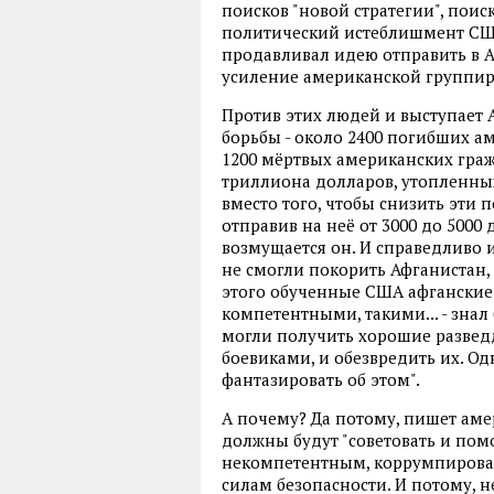
поисков "новой стратегии", поис
политический истеблишмент США.
продавливал идею отправить в Аф
усиление американской группир
Против этих людей и выступает А
борьбы - около 2400 погибших ам
1200 мёртвых американских гра
триллиона долларов, утопленных
вместо того, чтобы снизить эти п
отправив на неё от 3000 до 5000
возмущается он. И справедливо и
не смогли покорить Афганистан,
этого обученные США афганские 
компетентными, такими... - знал
могли получить хорошие развед
боевиками, и обезвредить их. Одн
фантазировать об этом".
А почему? Да потому, пишет аме
должны будут "советовать и пом
некомпетентным, коррумпиров
силам безопасности. И потому, 