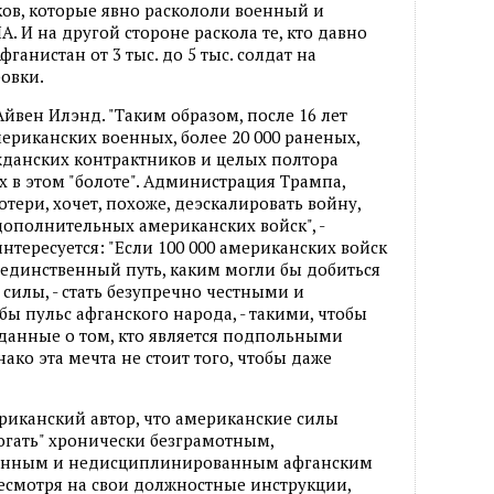
ков, которые явно раскололи военный и
 И на другой стороне раскола те, кто давно
ганистан от 3 тыс. до 5 тыс. солдат на
овки.
йвен Илэнд. "Таким образом, после 16 лет
ериканских военных, более 20 000 раненых,
жданских контрактников и целых полтора
 в этом "болоте". Администрация Трампа,
отери, хочет, похоже, деэскалировать войну,
 дополнительных американских войск", -
нтересуется: "Если 100 000 американских войск
 единственный путь, каким могли бы добиться
силы, - стать безупречно честными и
 бы пульс афганского народа, - такими, чтобы
данные о том, кто является подпольными
ако эта мечта не стоит того, чтобы даже
риканский автор, что американские силы
огать" хронически безграмотным,
анным и недисциплинированным афганским
несмотря на свои должностные инструкции,