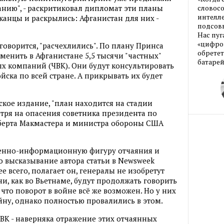
нию", - раскритиковал дипломат эти планы
словос
интелле
канцы и раскрылись: Афганистан для них -
подсовы
Нас пуг
«цифров
говорится, "расчехлились". По плану Принса
обретет
енить в Афганистане 5,5 тысячи "частных"
батарей
ых компаний (ЧВК). Они будут консультировать
ска по всей стране. А прикрывать их будет
ское издание, "план находится на стадии
отря на опасения советника президента по
берта Макмастера и министра обороны США
военно-информационную фигуру отчаяния и
 высказывание автора статьи в Newsweek
ее всего, полагает он, генералы не изобретут
ни, как во Вьетнаме, будут продолжать говорить
 - что поворот в войне всё же возможен. Но у них
ойну, однако полностью провалились в этом.
ЧВК - наверняка отражение этих отчаянных