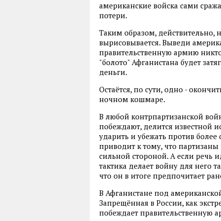
американские войска сами сража
потери.
Таким образом, действительно, 
вырисовывается. Выведи америка
правительственную армию никто 
"болото" Афганистана будет затя
деньги.
Остаётся, по сути, одно - окончит
ночном кошмаре.
В любой контрпартизанской войн
побеждают, делится известной и
ударить и убежать против более
приводит к тому, что партизаны
сильной стороной. А если речь и
тактика делает войну для него т
что он в итоге предпочитает ра
В Афганистане под американской 
Запрещённая в России, как экстр
побеждает правительственную ар