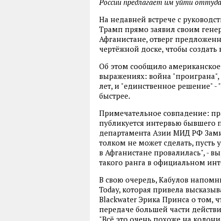
России предлагает им уйти оттуда
На недавней встрече с руковод
Трамп прямо заявил своим генер
Афганистане, отверг предложенн
чертёжной доске, чтобы создать 
Об этом сообщило американское
выражениях: война "проиграна", 
лет, и "единственное решение" -
быстрее.
Примечательное совпадение: пра
публикуется интервью бывшего п
департамента Азии МИД РФ Зами
толком не может сделать, пусть
в Афганистане провалилась", - в
такого ранга в официальном инте
В свою очередь, Кабулов напомн
Today, которая привела высказы
Blackwater Эрика Принса о том,
передаче большей части действ
"Всё это очень похоже на колон