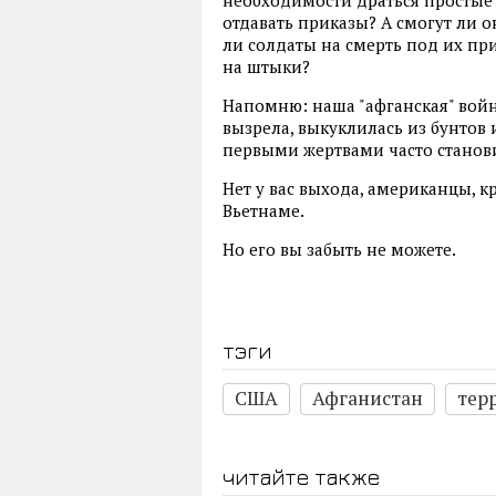
необходимости драться простые 
отдавать приказы? А смогут ли он
ли солдаты на смерть под их пр
на штыки?
Напомню: наша "афганская" войн
вызрела, выкуклилась из бунтов 
первыми жертвами часто станов
Нет у вас выхода, американцы, к
Вьетнаме.
Но его вы забыть не можете.
тэги
США
Афганистан
тер
читайте также