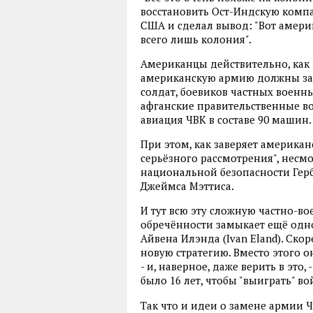
восстановить Ост-Индскую компа
США и сделал вывод: "Вот амери
всего лишь колония".
Американцы действительно, как 
американскую армию должны зам
солдат, боевиков частных военн
афганские правительственные вой
авиация ЧВК в составе 90 машин.
При этом, как заверяет американ
серьёзного рассмотрения", несм
национальной безопасности Гер
Джеймса Мэттиса.
И тут всю эту сложную частно-
обречённости замыкает ещё одно
Айвена Илэнда (Ivan Eland). Скор
новую стратегию. Вместо этого о
- и, наверное, даже верить в это,
было 16 лет, чтобы "выиграть" в
Так что и идеи о замене армии 