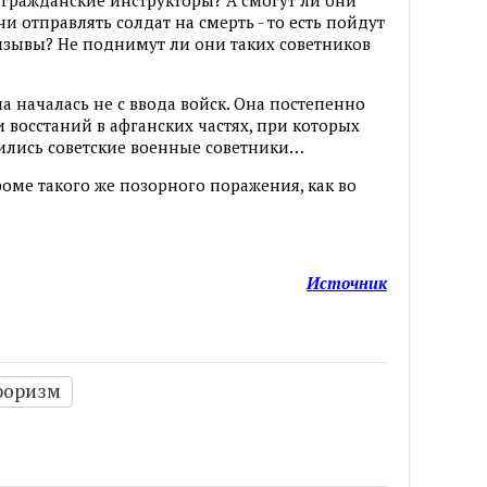
гражданские инструкторы? А смогут ли они
и отправлять солдат на смерть - то есть пойдут
изывы? Не поднимут ли они таких советников
а началась не с ввода войск. Она постепенно
и восстаний в афганских частях, при которых
ились советские военные советники…
роме такого же позорного поражения, как во
Источник
роризм