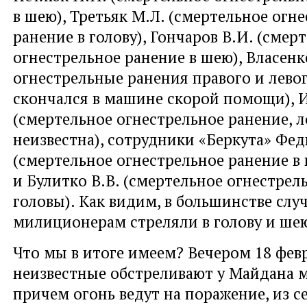
в шею), Третьяк М.Л. (смертельное огн
ранение в голову), Гончаров В.И. (смер
огнестрельное ранение в шею), Власенк
огнестрельные ранения правого и левог
скончался в машине скорой помощи), 
(смертельное огнестрельное ранение, 
неизвестна), сотрудники «Беркута» Фед
(смертельное огнестрельное ранение в 
и Булитко В.В. (смертельное огнестрел
головы). Как видим, в большинстве слу
милиционерам стреляли в голову и ше
Что мы в итоге имеем? Вечером 18 фев
неизвестные обстреливают у Майдана 
причем огонь ведут на поражение, из с