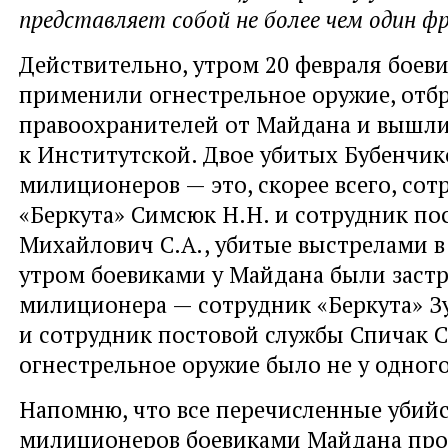
представляет собой не более чем один ф
Действительно, утром 20 февраля боев
применили огнестрельное оружие, отб
правоохранителей от Майдана и вышл
к Институтской. Двое убитых Бубенчи
милиционеров — это, скорее всего, сот
«Беркута» Симсюк Н.Н. и сотрудник по
Михайлович С.А., убитые выстрелами в 
утром боевиками у Майдана были заст
милиционера — сотрудник «Беркута» Зу
и сотрудник постовой службы Спичак С.
огнестрельное оружие было не у одног
Напомню, что все перечисленные убий
милиционеров боевиками Майдана пр