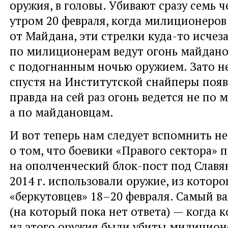
оружия, в головы. Убивают сразу семь ч
утром 20 февраля, когда милиционеров
от Майдана, эти стрелки куда-то исчез
по милиционерам ведут огонь майдан
с подогнанным ночью оружием. Зато не
спустя на Институтской снайперы появ
правда на сей раз огонь ведется не по
а по майдановцам.
И вот теперь нам следует вспомнить н
о том, что боевики «Правого сектора» 
на ополченческий блок-пост под Славя
2014 г. использовали оружие, из которо
«беркутовцев» 18–20 февраля. Самый в
(на который пока нет ответа) — когда 
из этого оружия были убиты милицион