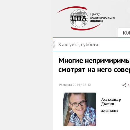
КО
8 августа, суббота
Многие непримиримы
смотрят на него сов
19 марта 2014 / 22:42
Александр
Дюпин
журналист