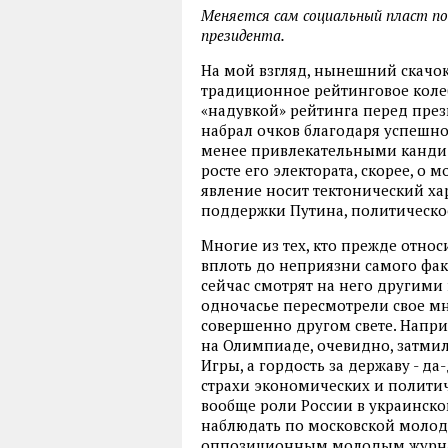
Меняется сам социальный пласт п
президента.
На мой взгляд, нынешний скачок
традиционное рейтинговое колеб
«надувкой» рейтинга перед през
набрал очков благодаря успешн
менее привлекательными кандид
росте его электората, скорее, 
явление носит тектонический хар
поддержки Путина, политическо
Многие из тех, кто прежде относ
вплоть до неприязни самого факт
сейчас смотрят на него другими г
одночасье пересмотрели свое мн
совершенно другом свете. Напр
на Олимпиаде, очевидно, затмил
Игры, а гордость за державу - да
страхи экономических и полити
вообще роли России в украинско
наблюдать по московской молодо
оппозиционным молодым журна