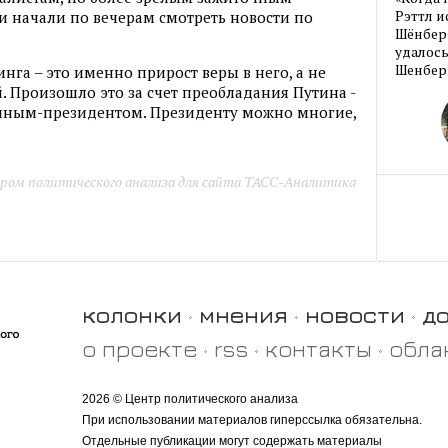
Рэттл и
ки начали по вечерам смотреть новости по
Шёнберг
удалось
Шенберг
нга – это именно прирост веры в него, а не
. Произошло это за счет преобладания Путина -
иным-президентом. Президенту можно многие,
ром политического анализа для сайта ТАСС-Аналитика
колонки
мнения
новости
д
о проекте
rss
контакты
обла
2026 © Центр политического анализа
При использовании материалов гиперссылка обязательна.
Отдельные публикации могут содержать материалы