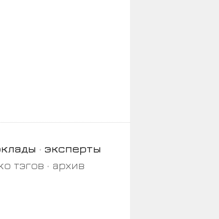
оклады
эксперты
ко тэгов
архив