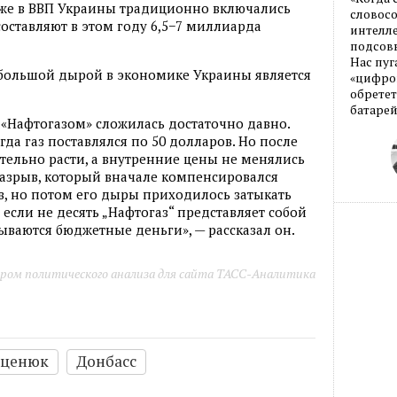
акже в ВВП Украины традиционно включались
словос
оставляют в этом году 6,5−7 миллиарда
интелле
подсовы
Нас пуг
 большой дырой в экономике Украины является
«цифров
обретет
батарей
с «Нафтогазом» сложилась достаточно давно.
гда газ поставлялся по 50 долларов. Но после
мительно расти, а внутренние цены не менялись
разрыв, который вначале компенсировался
, но потом его дыры приходилось затыкать
 если не десять „Нафтогаз“ представляет собой
ываются бюджетные деньги», — рассказал он.
ром политического анализа для сайта ТАСС-Аналитика
ценюк
Донбасс