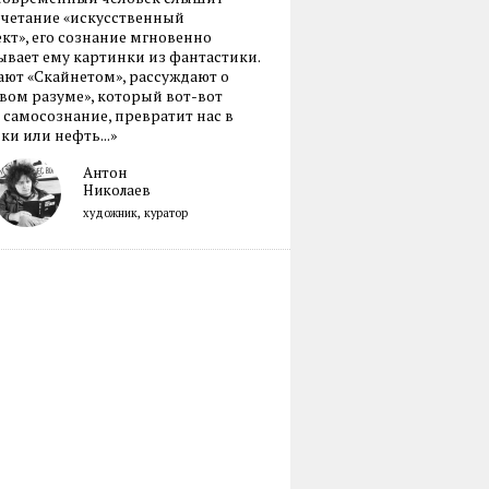
очетание «искусственный
кт», его сознание мгновенно
вает ему картинки из фантастики.
ают «Скайнетом», рассуждают о
ом разуме», который вот-вот
 самосознание, превратит нас в
ки или нефть...»
Антон
Николаев
художник, куратор