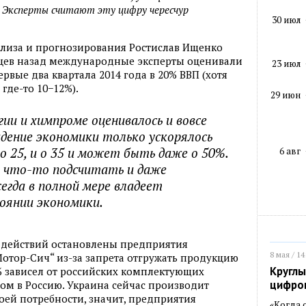
. Эксперты считают эту цифру чересчур
30 июл
ализа и прогнозирования Ростислав Ищенко
яцев назад международные эксперты оценивали
23 июл
вые два квартала 2014 года в 20% ВВП (хотя
где-то 10−12%).
29 июн
ии и химпроме оценивалось и вовсе
адение экономики только ускорялось
о 25, и о 35 и может быть даже о 50%.
6 авг
о что-то подсчитать и даже
егда в полной мере владеет
оянии экономики.
х действий остановлены предприятия
8 мая / 14
Мотор-Сич“ из-за запрета отгружать продукцию
Круглы
% зависел от российских комплектующих
цифро
ном в Россию. Украина сейчас производит
воей потребности, значит, предприятия
«Когда