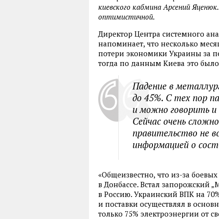
киевского кабмина Арсений Яценюк
оптимистичной.
Директор Центра системного ан
напоминает, что несколько мес
потери экономики Украины за пер
тогда по данным Киева это было 
Падение в металлург
до 45%. С тех пор п
и можно говорить и 
Сейчас очень сложн
правительство не вс
информацией о сост
«Общеизвестно, что из-за боевы
в Донбассе. Встал запорожский „
в Россию. Украинский ВПК на 70
и поставки осуществлял в основ
только 75% электроэнергии от с