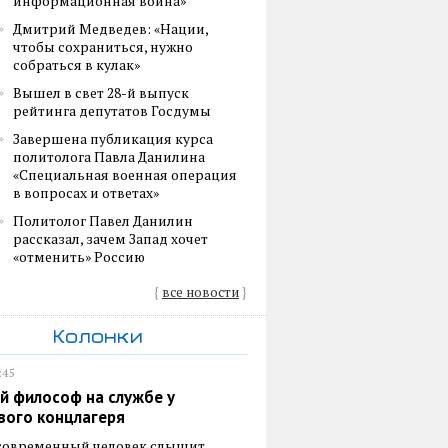
информационная война»
Дмитрий Медведев: «Нации,
чтобы сохраниться, нужно
собраться в кулак»
Вышел в свет 28-й выпуск
рейтинга депутатов Госдумы
Завершена публикация курса
политолога Павла Данилина
«Специальная военная операция
в вопросах и ответах»
Политолог Павел Данилин
рассказал, зачем Запад хочет
«отменить» Россию
{
все новости
}
Колонки
:45
й философ на службе у
вого концлагеря
 современный человек слышит