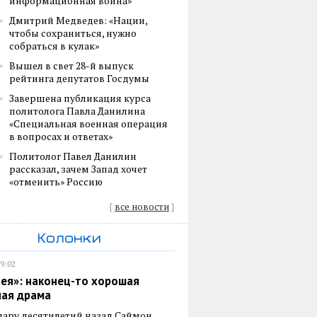
информационная война»
Дмитрий Медведев: «Нации,
чтобы сохраниться, нужно
собраться в кулак»
Вышел в свет 28-й выпуск
рейтинга депутатов Госдумы
Завершена публикация курса
политолога Павла Данилина
«Специальная военная операция
в вопросах и ответах»
Политолог Павел Данилин
рассказал, зачем Запад хочет
«отменить» Россию
{
все новости
}
Колонки
19:02
ея»: наконец-то хорошая
ная драма
пару десятилетий назад Саймон