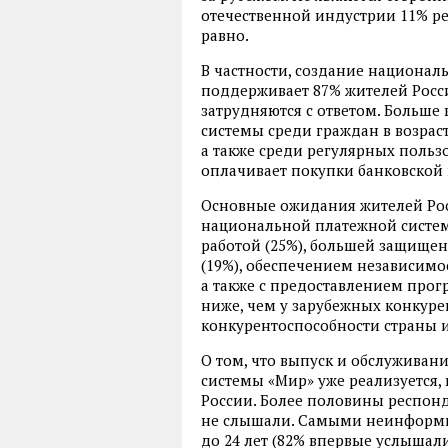
отечественной индустрии 11% ре
равно.
В частности, создание национал
поддерживает 87% жителей Росси
затрудняются с ответом. Больше
системы среди граждан в возрасте 
а также среди регулярных пользо
оплачивает покупки банковской 
Основные ожидания жителей Рос
национальной платежной систем
работой (25%), большей защищен
(19%), обеспечением независимо
а также с предоставлением про
ниже, чем у зарубежных конкуре
конкурентоспособности страны и
О том, что выпуск и обслуживан
системы «Мир» уже реализуется,
России. Более половины респонд
не слышали. Самыми неинформи
до 24 лет (82% впервые услышали