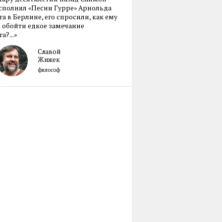
сполнял «Песни Гурре» Арнольда
а в Берлине, его спросили, как ему
 обойти едкое замечание
а?...»
Славой
Жижек
философ