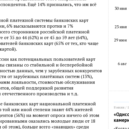
спондентов. Ещё 14% признались, что им всё
30 июл
ьной платежной системы банковских карт
и, 6% высказываются против и 7%
23 июл
 всего сторонников российской платежной
от 35 до 44 (62%) и от 45 до 59 лет (64%),
29 июн
вателей банковских карт (65% от тех, кто чаще
картой).
сии как потенциальных пользователей карт
6 авг
ы связаны со стабильной и бесперебойной
ностью данных, чем у зарубежных конкурентов
сти от зарубежных платёжных систем (13%),
грамм лояльности, стоимостью обслуживания
нтов, общей поддержкой развития
 отечественного производства и т.д.
ие банковских карт национальной платежной
8 июля / 
 в той или иной степени знают 44% жителей
«Одисс
ентов (56%) на момент опроса ничего об этом
камер
рованными оказались молодые люди от 18
 об этом), больше всего «знающих» среди
«Когда 