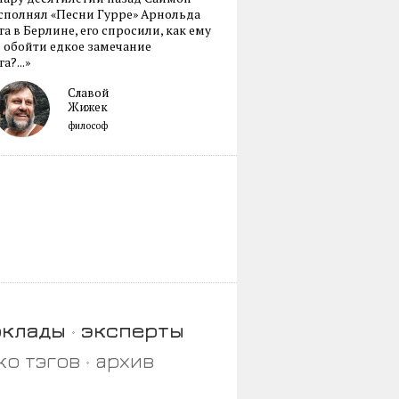
сполнял «Песни Гурре» Арнольда
а в Берлине, его спросили, как ему
 обойти едкое замечание
а?...»
Славой
Жижек
философ
оклады
эксперты
ко тэгов
архив