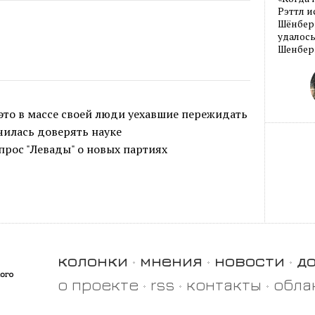
Рэттл и
Шёнберг
удалось
Шенберг
это в массе своей люди уехавшие пережидать
чилась доверять науке
рос "Левады" о новых партиях
колонки
мнения
новости
д
о проекте
rss
контакты
обла