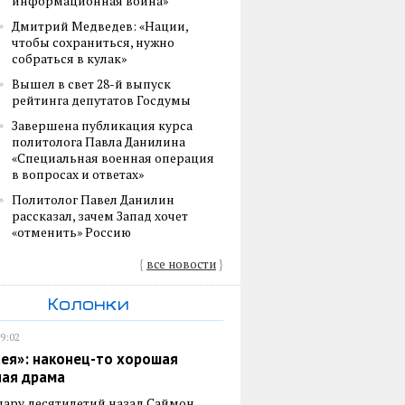
информационная война»
Дмитрий Медведев: «Нации,
чтобы сохраниться, нужно
собраться в кулак»
Вышел в свет 28-й выпуск
рейтинга депутатов Госдумы
Завершена публикация курса
политолога Павла Данилина
«Специальная военная операция
в вопросах и ответах»
Политолог Павел Данилин
рассказал, зачем Запад хочет
«отменить» Россию
{
все новости
}
Колонки
19:02
ея»: наконец-то хорошая
ная драма
пару десятилетий назад Саймон