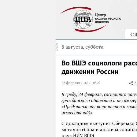
КО
8 августа, суббота
Во ВШЭ социологи рас
движении России
22 февраля 2016 / 10:35
В среду, 24 февраля, состоится зас
гражданского общества и некомме
«Представления волонтеров о сами
исследований)».
С докладом выступит Оберемко Ол
методов сбора и анализа социо
наук НИУ ВШЭ.