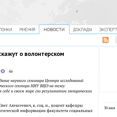
ЛОНКИ
МНЕНИЯ
НОВОСТИ
ДОКЛАДЫ
ЭКСПЕР
скажут о волонтерском
едание научного семинара Центра исследований
рческого сектора НИУ ВШЭ на тему:
х себе и своем мире (по результатам эмпирических
ег Алексеевич, к. соц. н., доцент кафедры
30 июл
логической информации факультета социальных