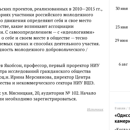
30 июл
ских проектов, реализованных в 2010—2015 гг.,
егориях участники российского молодежного
го движения определяют себя и свое место
тве, какие возникают ассоциации
23 июл
ии. С самоопределением — с «идеологиями»
 себе и своем месте в обществе — тесно
29 июн
емых сценах и способах деятельного участия.
дность молодежного добровольческого /
6 авг
Лев Якобсон, профессор, первый проректор НИУ
тра исследований гражданского общества
соц.н. Ирина Мерсиянова, директор Центра
ества и некоммерческого сектора НИУ ВШЭ.
ул. Мясницкая, 20, аудитория № 102. Начало
тии необходимо зарегистрироваться.
8 июля / 
Источник
«Одисс
камер
«Когда 