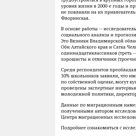
уровня жизни в 2000-е годы и п
не повлияли на их привлекатель
Флоринская.
В основе работы — исследовател
социального анализа и прогноз
Это Вязники Владимирской облас
Оби Алтайского края и Сатка Че
одиннадцатиклассников (треть — 
хорошисты и отличники (троечни
Среди респондентов преобладал
30% школьников заявили, что им 
по собственной оценке, могут ку
проведены экспертные интервь
молодежной политики, директор
Данные по миграционным намер
полученными автором исследован
Центра миграционных исследов
Подробнее ознакомиться с исс