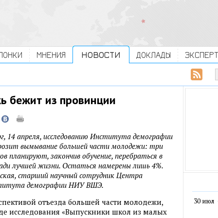
ЛОНКИ
МНЕНИЯ
НОВОСТИ
ДОКЛАДЫ
ЭКСПЕР
ь бежит из провинции
рг, 14 апреля, исследованию Института демографии
розит вымывание большей части молодежи: три
ов планируют, закончив обучение, перебраться в
ади лучшей жизни. Остаться намерены лишь 4%.
ская, старший научный сотрудник Центра
ститута демографии НИУ ВШЭ.
30 июл
спективой отъезда большей части молодежи,
де исследования «Выпускники школ из малых