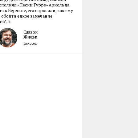
сполнял «Песни Гурре» Арнольда
а в Берлине, его спросили, как ему
 обойти едкое замечание
а?...»
Славой
Жижек
философ