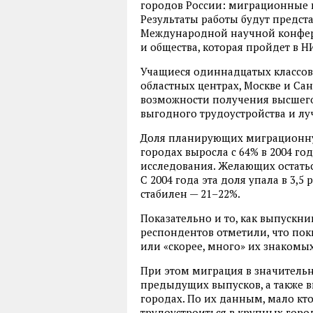
городов России: миграционные 
Результаты работы будут предст
Международной научной конфер
и общества, которая пройдет в Н
Учащиеся одиннадцатых классов
областных центрах, Москве и Са
возможности получения высшего 
выгодного трудоустройства и л
Доля планирующих миграционну
городах выросла с 64% в 2004 год
исследования. Желающих остать
С 2004 года эта доля упала в 3,5
стабилен — 21–22%.
Показательно и то, как выпускни
респондентов отметили, что по
или «скорее, много» их знакомых
При этом миграция в значительн
предыдущих выпусков, а также 
городах. По их данным, мало кто
трудоустроиться в крупных горо