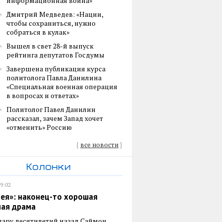
информационная война»
Дмитрий Медведев: «Нации,
чтобы сохраниться, нужно
собраться в кулак»
Вышел в свет 28-й выпуск
рейтинга депутатов Госдумы
Завершена публикация курса
политолога Павла Данилина
«Специальная военная операция
в вопросах и ответах»
Политолог Павел Данилин
рассказал, зачем Запад хочет
«отменить» Россию
{
все новости
}
Колонки
19:02
ея»: наконец-то хорошая
ная драма
пару десятилетий назад Саймон