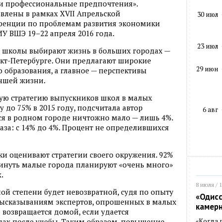
и профессиональные предпочтения».
авлены в рамках XVII Апрельской
30 июл
енции по проблемам развития экономики
ИУ ВШЭ 19–22 апреля 2016 года.
23 июл
 школы выбирают жизнь в больших городах —
нкт-Петербурге. Они предлагают широкие
29 июн
образования, а главное — перспективы
учшей жизни.
ю стратегию выпускников школ в малых
у до 75% в 2015 году, подсчитала автор
6 авг
ся в родном городе ничтожно мало — лишь 4%.
 раза: с 14% до 4%. Процент не определившихся
ки оценивают стратегии своего окружения. 92%
кинуть малые города планируют «очень много»
.
8 июля / 
ой степени будет невозвратной, судя по опыту
«Одисс
высказываниям экспертов, опрошенных в малых
камер
 возвращается домой, если удается
«Когда 
дах после учебы. Таким образом, повышение