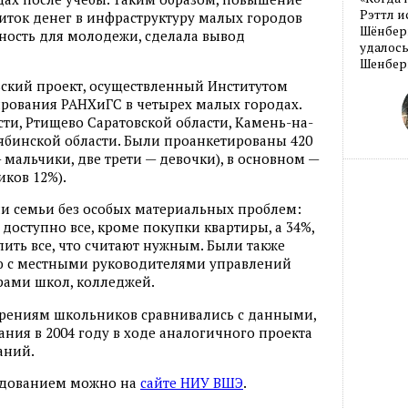
Рэттл и
риток денег в инфраструктуру малых городов
Шёнберг
ность для молодежи, сделала вывод
удалось
Шенберг
ьский проект, осуществленный Институтом
ирования РАНХиГС в четырех малых городах.
ти, Ртищево Саратовской области, Камень-на-
лябинской области. Были проанкетированы 420
мальчики, две трети — девочки), в основном —
ков 12%).
и семьи без особых материальных проблем:
доступно все, кроме покупки квартиры, а 34%,
пить все, что считают нужным. Были также
ю с местными руководителями управлений
ами школ, колледжей.
ениям школьников сравнивались с данными,
ия в 2004 году в ходе аналогичного проекта
аний.
ледованием можно на
сайте НИУ ВШЭ
.