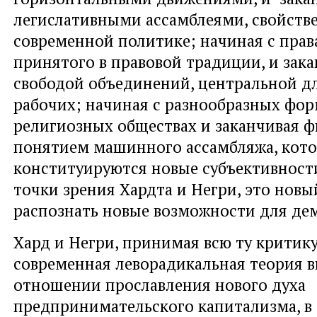
легислативными ассамблеями, свойст
современной политике; начиная с права
принятого в правовой традиции, и зак
свободой объединений, центральной д
рабочих; начиная с разнообразных фор
религиозных обществах и заканчивая 
понятием машинного ассамбляжа, кот
конституируются новые субъективности
точки зрения Хардта и Негри, это новы
распознать новые возможности для де
Хард и Негри, принимая всю ту критику
современная леворадикальная теория в
отношении прославления нового духа
предпринимательского капитализма, в 