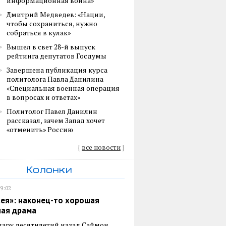
информационная война»
Дмитрий Медведев: «Нации,
чтобы сохраниться, нужно
собраться в кулак»
Вышел в свет 28-й выпуск
рейтинга депутатов Госдумы
Завершена публикация курса
политолога Павла Данилина
«Специальная военная операция
в вопросах и ответах»
Политолог Павел Данилин
рассказал, зачем Запад хочет
«отменить» Россию
{
все новости
}
Колонки
19:02
ея»: наконец-то хорошая
ная драма
пару десятилетий назад Саймон