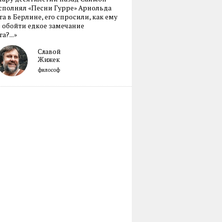
сполнял «Песни Гурре» Арнольда
а в Берлине, его спросили, как ему
 обойти едкое замечание
а?...»
Славой
Жижек
философ