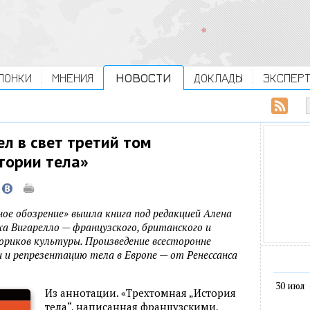
ЛОНКИ
МНЕНИЯ
НОВОСТИ
ДОКЛАДЫ
ЭКСПЕР
л в свет третий том
тории тела»
ое обозрение» вышла книга под редакцией Алена
 Вигарелло — французского, британского и
ориков культуры. Произведение всесторонне
и репрезентацию тела в Европе — от Ренессанса
30 июл
Из аннотации. «Трехтомная „История
тела“, написанная французскими,