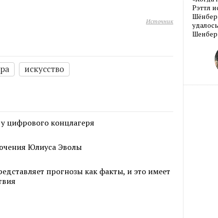
Рэттл и
Шёнберг
Источник
удалось
Шенберг
ура
искусство
 у цифрового концлагеря
ючения Юлиуса Эволы
едставляет прогнозы как факты, и это имеет
твия