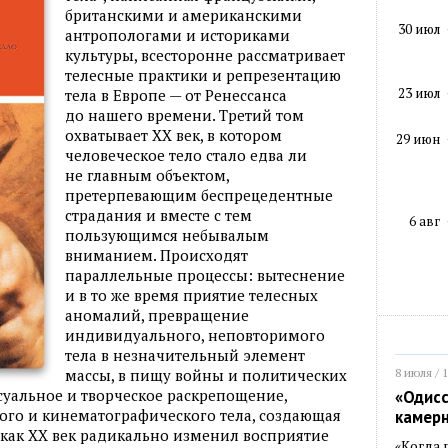
британскими и американскими
30 июл
антропологами и историками
культуры, всесторонне рассматривает
телесные практики и репрезентацию
23 июл
тела в Европе — от Ренессанса
до нашего времени. Третий том
охватывает XX век, в котором
29 июн
человеческое тело стало едва ли
не главным объектом,
претерпевающим беспрецедентные
страдания и вместе с тем
6 авг
пользующимся небывалым
вниманием. Происходят
параллельные процессы: вытеснение
и в то же время приятие телесных
аномалий, превращение
индивидуального, неповторимого
тела в незначительный элемент
8 июля / 
массы, в пищу войны и политических
ксуальное и творческое раскрепощение,
«Одисс
ого и кинематографического тела, создающая
камер
т, как XX век радикально изменил восприятие
«Когда 