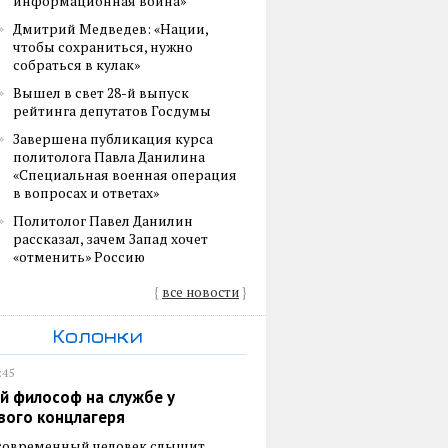
информационная война»
Дмитрий Медведев: «Нации,
чтобы сохраниться, нужно
собраться в кулак»
Вышел в свет 28-й выпуск
рейтинга депутатов Госдумы
Завершена публикация курса
политолога Павла Данилина
«Специальная военная операция
в вопросах и ответах»
Политолог Павел Данилин
рассказал, зачем Запад хочет
«отменить» Россию
{
все новости
}
Колонки
:45
й философ на службе у
вого концлагеря
 современный человек слышит