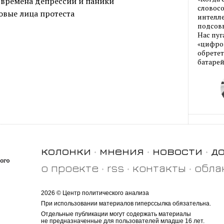
 времена депрессии и паники
словос
овые лица протеста
интелле
подсовы
Нас пуг
«цифров
обретет
батарей
колонки
мнения
новости
д
о проекте
rss
контакты
обла
2026 © Центр политического анализа
При использовании материалов гиперссылка обязательна.
Отдельные публикации могут содержать материалы
не предназначенные для пользователей младше 16 лет.