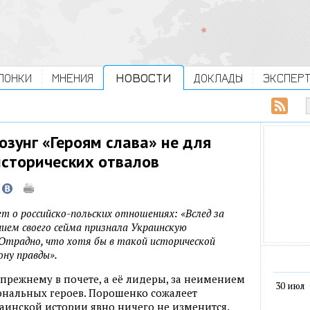
ЛОНКИ
МНЕНИЯ
НОВОСТИ
ДОКЛАДЫ
ЭКСПЕР
озунг «Героям слава» не для
исторических отвалов
 о российско-польских отношениях: «Вслед за
ием своего сейма признала Украинскую
Отрадно, что хотя бы в такой исторической
ону правды».
-прежнему в почете, а её лидеры, за неимением
30 июл
ональных героев. Порошенко сожалеет
раинской истории явно ничего не изменится.