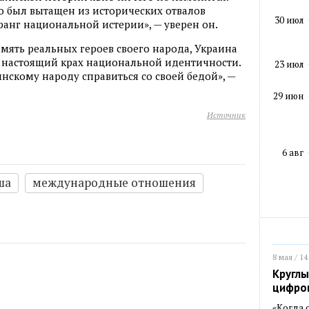
го был вытащен из исторических отвалов
30 июл
 ранг национальной истерии», — уверен он.
амять реальных героев своего народа, Украина
ть настоящий крах национальной идентичности.
23 июл
нскому народу справиться со своей бедой», —
29 июн
Источник
6 авг
ша
международные отношения
8 мая / 14
Круглы
цифро
«Когда