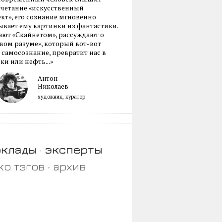
очетание «искусственный
кт», его сознание мгновенно
вает ему картинки из фантастики.
ают «Скайнетом», рассуждают о
ом разуме», который вот-вот
 самосознание, превратит нас в
ки или нефть...»
Антон
Николаев
художник, куратор
оклады
эксперты
ко тэгов
архив