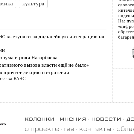
омика
культура
словос
интелле
подсовы
Нас пуг
«цифров
обретет
ЭС выступают за дальнейшую интеграцию на
батарей
ии
орума и роли Назарбаева
ративного вызова власти ещё не было»
 прочтет лекцию о стратегии
ества ЕАЭС
колонки
мнения
новости
д
о проекте
rss
контакты
обла