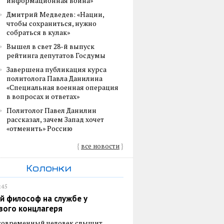
информационная война»
Дмитрий Медведев: «Нации,
чтобы сохраниться, нужно
собраться в кулак»
Вышел в свет 28-й выпуск
рейтинга депутатов Госдумы
Завершена публикация курса
политолога Павла Данилина
«Специальная военная операция
в вопросах и ответах»
Политолог Павел Данилин
рассказал, зачем Запад хочет
«отменить» Россию
{
все новости
}
Колонки
:45
й философ на службе у
вого концлагеря
 современный человек слышит