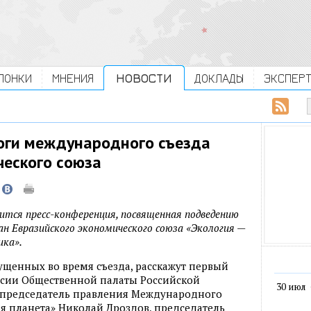
ЛОНКИ
МНЕНИЯ
НОВОСТИ
ДОКЛАДЫ
ЭКСПЕР
оги международного съезда
ческого союза
оится пресс-конференция, посвященная подведению
ан Евразийского экономического союза «Экология —
ика».
щенных во время съезда, расскажут первый
ссии Общественной палаты Российской
30 июл
, председатель правления Международного
я планета» Николай Дроздов, председатель