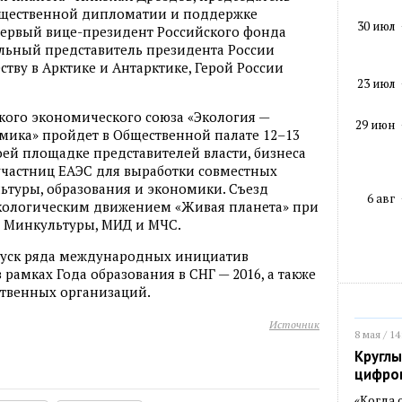
бщественной дипломатии и поддержке
30 июл
первый вице-президент Российского фонда
льный представитель президента России
ву в Арктике и Антарктике, Герой России
23 июл
ого экономического союза «Экология —
29 июн
мика» пройдет в Общественной палате 12–13
воей площадке представителей власти, бизнеса
участниц ЕАЭС для выработки совместных
льтуры, образования и экономики. Съезд
6 авг
ологическим движением «Живая планета» при
 Минкультуры, МИД и МЧС.
апуск ряда международных инициатив
 рамках Года образования в СНГ — 2016, а также
твенных организаций.
Источник
8 мая / 14
Круглы
цифро
«Когда