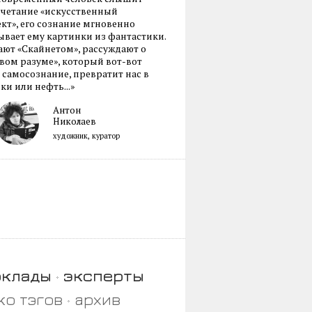
очетание «искусственный
кт», его сознание мгновенно
вает ему картинки из фантастики.
ают «Скайнетом», рассуждают о
ом разуме», который вот-вот
 самосознание, превратит нас в
ки или нефть...»
Антон
Николаев
художник, куратор
оклады
эксперты
ко тэгов
архив