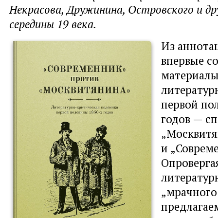
Некрасова, Дружинина, Островского и др
середины 19 века.
Из аннотац
впервые с
материалы
литератур
первой по
годов — с
„Москвитя
и „Соврем
Опроверга
литератур
„мрачного
предлагае