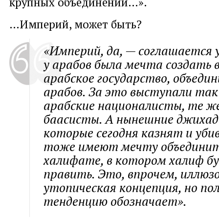
крупных объединений…».
…Империй, может быть?
«Империй, да, — соглашается 
у арабов была мечта создать 
арабское государство, объедин
арабов. За это выступали та
арабские националисты, те ж
баасисты. А нынешние джиха
которые сегодня казнят и уби
тоже имеют мечту объединить
халифате, в котором халиф б
править. Это, впрочем, иллюз
утопическая концепция, но п
тенденцию обозначает».