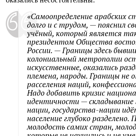
«Самоопределение арабских с
долго и с трудом, — пояснил с
учёный, который является та
президентом Общества восто
России. — Границы здесь бывш
колониальный метрополии ос
искусственные, оказались раз
племена, народы. Границы не
расселения наций, конфессиона
Надо добавить кризис национ
идентичности — складывание
нации, государства-нации идё
население глубоко разделено. 
молодость самих стран, моло
которые не научились и не ум