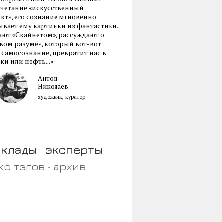
очетание «искусственный
кт», его сознание мгновенно
вает ему картинки из фантастики.
ают «Скайнетом», рассуждают о
ом разуме», который вот-вот
 самосознание, превратит нас в
ки или нефть...»
Антон
Николаев
художник, куратор
оклады
эксперты
ко тэгов
архив