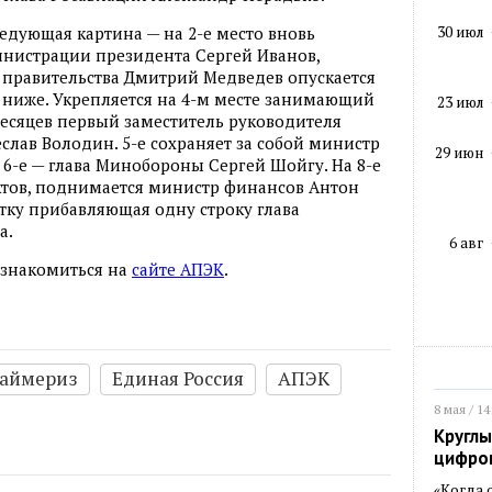
30 июл
едующая картина — на 2-е место вновь
нистрации президента Сергей Иванов,
а правительства Дмитрий Медведев опускается
ку ниже. Укрепляется на 4-м месте занимающий
23 июл
есяцев первый заместитель руководителя
лав Володин. 5-е сохраняет за собой министр
29 июн
 6-е — глава Минобороны Сергей Шойгу. На 8-е
нктов, поднимается министр финансов Антон
тку прибавляющая одну строку глава
а.
6 авг
ознакомиться на
сайте АПЭК
.
аймериз
Единая Россия
АПЭК
8 мая / 14
Круглы
цифро
«Когда