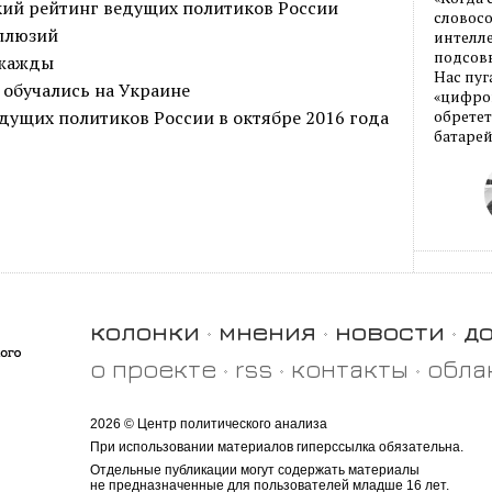
ий рейтинг ведущих политиков России
словос
иллюзий
интелле
подсовы
 жажды
Нас пуг
 обучались на Украине
«цифров
дущих политиков России в октябре 2016 года
обретет
батарей
колонки
мнения
новости
д
о проекте
rss
контакты
обла
2026 © Центр политического анализа
При использовании материалов гиперссылка обязательна.
Отдельные публикации могут содержать материалы
не предназначенные для пользователей младше 16 лет.