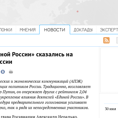
ЛОНКИ
МНЕНИЯ
НОВОСТИ
ДОКЛАДЫ
ЭКСПЕР
ной России» сказались на
ссии
ческих и экономических коммуникаций (АПЭК)
щих политиков России. Традиционно, возглавляет
 Путин, он опережает других с рейтингом 2,04
укрепление влияния деятелей «Единой России». В
едура предварительного голосования усиливает
из, так и ряда их непосредственных участников.
30 июл
 глава Росавиации Александр Нерадько.