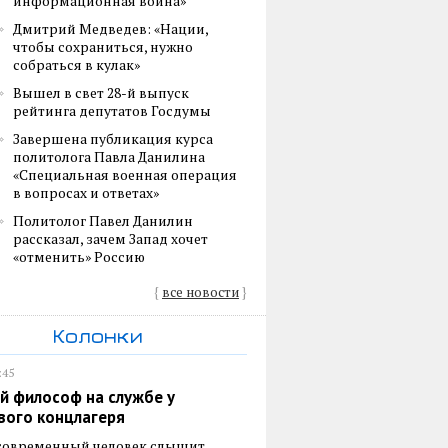
информационная война»
Дмитрий Медведев: «Нации,
чтобы сохраниться, нужно
собраться в кулак»
Вышел в свет 28-й выпуск
рейтинга депутатов Госдумы
Завершена публикация курса
политолога Павла Данилина
«Специальная военная операция
в вопросах и ответах»
Политолог Павел Данилин
рассказал, зачем Запад хочет
«отменить» Россию
{
все новости
}
Колонки
:45
й философ на службе у
вого концлагеря
 современный человек слышит