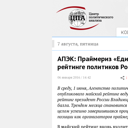
КО
7 августа, пятница
АПЭК: Праймериз «Еди
рейтинге политиков Ро
06 января 2016 / 14:42
В среду, 1 июня, Агентство полити
опубликовало майский рейтинг веду
рейтинг президент России Владимир
балла. Трендом месяца становится 
целом успешно завершившаяся проц
позиции как организаторов праймер
В майский рейтинг вновь входит