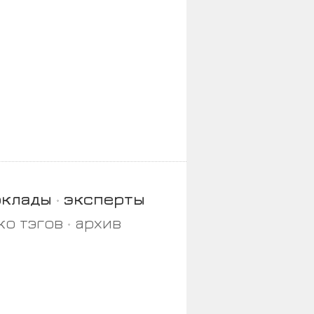
оклады
эксперты
ко тэгов
архив