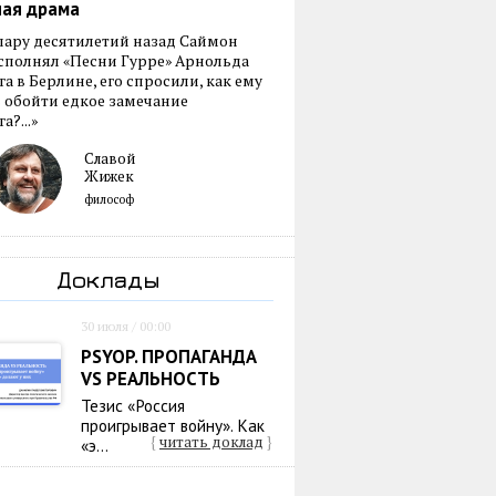
ная драма
пару десятилетий назад Саймон
сполнял «Песни Гурре» Арнольда
а в Берлине, его спросили, как ему
 обойти едкое замечание
а?...»
Славой
Жижек
философ
Доклады
30 июля / 00:00
PSYOP. ПРОПАГАНДА
VS РЕАЛЬНОСТЬ
Тезис «Россия
проигрывает войну». Как
{
читать доклад
}
«э...