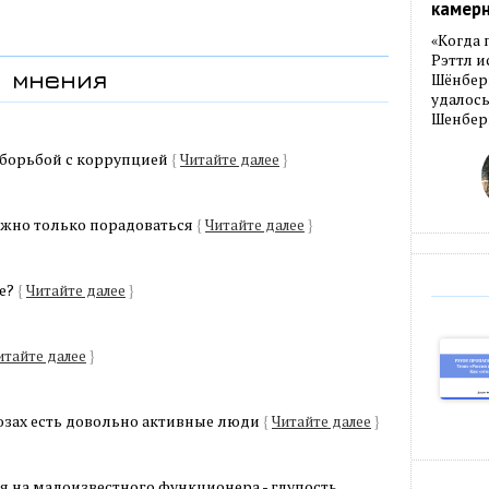
камер
«Когда 
Рэттл и
мнения
Шёнберг
удалось
Шенберг
 борьбой с коррупцией
{
Читайте далее
}
жно только порадоваться
{
Читайте далее
}
е?
{
Читайте далее
}
итайте далее
}
юзах есть довольно активные люди
{
Читайте далее
}
 на малоизвестного функционера - глупость