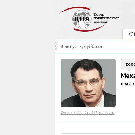
КО
8 августа, суббота
кол
Мех
полито
Фото с веб-сайта 7x7-journal.ru