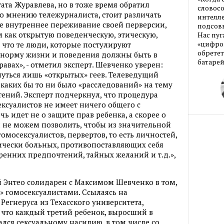
та Журавлева, но в тоже время обратил
словос
по мнению тележурналиста, стоит различать
интелле
е внутреннее переживание своей перверсии,
подсовы
м как открытую поведенческую, этическую,
Нас пуг
«цифров
 что те люди, которые постулируют
обретет
 норму жизни и поведения должны быть в
батарей
вах», - отметил эксперт. Шевченко уверен:
уться лишь «открытых» геев. Телеведущий
 каких бы то ни было «расследований» на тему
ений. Эксперт подчеркнул, что процедура
ексуалистов не имеет ничего общего с
чь идет не о защите прав ребенка, а скорее о
 не можем позволить, чтобы из значительной
омосексуалистов, первертов, то есть личностей,
ически больных, противопоставляющих себя
ренних предпочтений, тайных желаний и т.д.»,
 Энтео солидарен с Максимом Шевченко в том,
я» гомосексуалистами. Ссылаясь на
Регнеруса из Техасского университета,
 что каждый третий ребенок, выросший в
ался сексуальному насилию, в том числе со