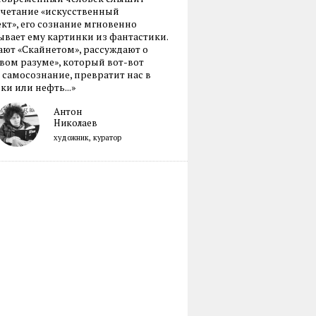
очетание «искусственный
кт», его сознание мгновенно
вает ему картинки из фантастики.
ают «Скайнетом», рассуждают о
ом разуме», который вот-вот
 самосознание, превратит нас в
ки или нефть...»
Антон
Николаев
художник, куратор