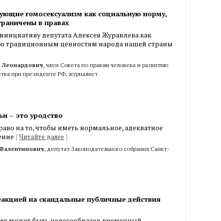
ующие гомосексуализм как социальную норму,
граничены в правах
инициативу депутата Алексея Журавлева как
ю традиционным ценностям народа нашей страны
 Леонардович
, член Совета по правам человека и развитию
тва при президенте РФ, журналист
и – это уродство
раво на то, чтобы иметь нормальное, адекватное
ение
{
Читайте далее
}
 Валентинович
, депутат Законодательного собрания Санкт-
еакцией на скандальные публичные действия
емя может быть целесообразен временный