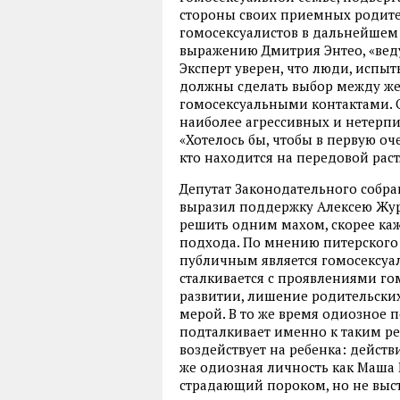
стороны своих приемных родител
гомосексуалистов в дальнейшем
выражению Дмитрия Энтео, «вед
Эксперт уверен, что люди, испы
должны сделать выбор между же
гомосексуальными контактами. О
наиболее агрессивных и нетерпи
«Хотелось бы, чтобы в первую оче
кто находится на передовой рас
Депутат Законодательного собр
выразил поддержку Алексею Жура
решить одним махом, скорее ка
подхода. По мнению питерского з
публичным является гомосексуал
сталкивается с проявлениями гом
развитии, лишение родительских
мерой. В то же время одиозное 
подталкивает именно к таким ре
воздействует на ребенка: действ
же одиозная личность как Маша Г
страдающий пороком, но не выст