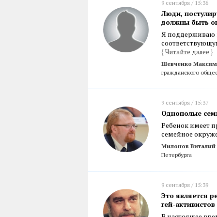
9 сентября / 15:36
Люди, постулир
должны быть о
Я поддерживаю 
соответствующу
{
Читайте далее
}
Шевченко Максим
гражданского общес
9 сентября / 15:37
Однополые семь
Ребенок имеет п
семейное окруж
Милонов Виталий
Петербурга
9 сентября / 15:39
Это является р
гей-активистов
В настоящее вр