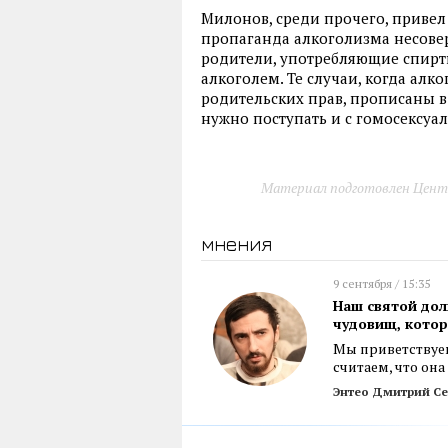
Милонов, среди прочего, привел
пропаганда алкоголизма несове
родители, употребляющие спиртно
алкоголем. Те случаи, когда ал
родительских прав, прописаны в 
нужно поступать и с гомосексуа
Материал подготовлен Цент
мнения
9 сентября / 15:35
Наш святой дол
чудовищ, котор
Мы приветствуем
считаем, что он
Энтео Дмитрий Се