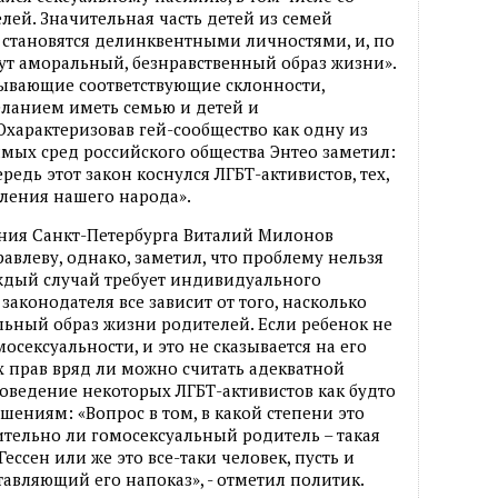
ей. Значительная часть детей из семей
 становятся делинквентными личностями, и, по
ут аморальный, безнравственный образ жизни».
тывающие соответствующие склонности,
ланием иметь семью и детей и
характеризовав гей-сообщество как одну из
мых сред российского общества Энтео заметил:
редь этот закон коснулся ЛГБТ-активистов, тех,
тления нашего народа».
ания Санкт-Петербурга Виталий Милонов
влеву, однако, заметил, что проблему нельзя
ждый случай требует индивидуального
аконодателя все зависит от того, насколько
ьный образ жизни родителей. Если ребенок не
осексуальности, и это не сказывается на его
 прав вряд ли можно считать адекватной
поведение некоторых ЛГБТ-активистов как будто
шениям: «Вопрос в том, в какой степени это
ительно ли гомосексуальный родитель – такая
ессен или же это все-таки человек, пусть и
авляющий его напоказ», - отметил политик.