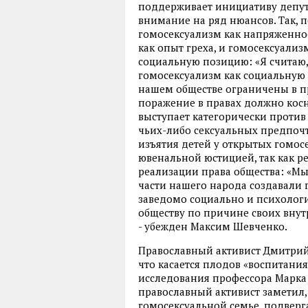
поддерживает инициативу депута
внимание на ряд нюансов. Так, 
гомосексуализм как напряженно
как опыт греха, и гомосексуализ
социальную позицию: «Я считаю,
гомосексуализм как социальную
нашем обществе ограничены в пра
поражение в правах должно косн
выступает категорически против
чьих-либо сексуальных предпочт
изъятия детей у открытых гомос
ювенальной юстицией, так как ре
реализации права общества: «Мы
части нашего народа создавали г
заведомо социально и психолог
обществу по причине своих внут
- убежден Максим Шевченко.
Православный активист Дмитрий
что касается плодов «воспитани
исследования профессора Марка 
православный активист заметил,
гомосексуальной семье, подверг