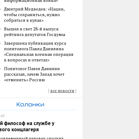
информационная война»
Дмитрий Медведев: «Нации,
чтобы сохраниться, нужно
собраться в кулак»
Вышел в свет 28-й выпуск
рейтинга депутатов Госдумы
Завершена публикация курса
политолога Павла Данилина
«Специальная военная операция
в вопросах и ответах»
Политолог Павел Данилин
рассказал, зачем Запад хочет
«отменить» Россию
{
все новости
}
Колонки
:45
й философ на службе у
вого концлагеря
 современный человек слышит