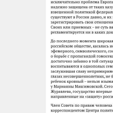
исключительно проблема Европы 
надежно защищена от таких каз
взвешенной политикой федераль
существуют в России давно, и их 
зарегистрировать свои отношения
Своих или приемных – не суть в
регламентируется ни в каких до
До последнего момента широкая 
российском обществе, касалась и
эфемерного, символического, со
о борьбе с пропагандой гомосек
достаточно забавно в той ситуац
воспитываются в однополых семь
заслужившая славу непримиримо
глазах несовершеннолетних, не б
ребенок кровный – нельзя изымать
у Марианны Максимовской. Сего
Журавлева, государство впервые
направленные на «защиту» росси
Член Совета по правам человека
корреспондентом Центра политич