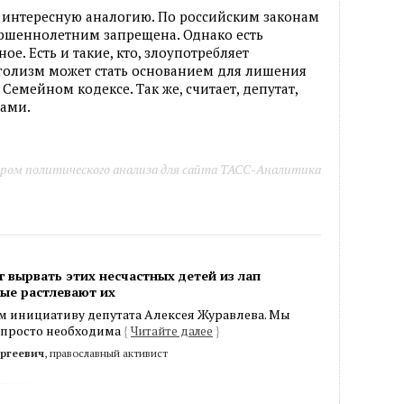
 интересную аналогию. По российским законам
ршеннолетним запрещена. Однако есть
е. Есть и такие, кто, злоупотребляет
коголизм может стать основанием для лишения
Семейном кодексе. Так же, считает, депутат,
лами.
ром политического анализа для сайта ТАСС-Аналитика
г вырвать этих несчастных детей из лап
ые растлевают их
 инициативу депутата Алексея Журавлева. Мы
а просто необходима
{
Читайте далее
}
ргеевич
, православный активист