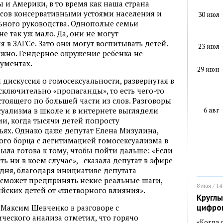
и Америки, в то время как наша страна
усов консервативными устоями населения и
30 июл
ного руководства. Однополые семьи
не так уж мало. Да, они не могут
 в ЗАГСе. Зато они могут воспитывать детей.
23 июл
ажно. Гендерное окружение ребенка не
кументах.
29 июн
дискуссия о гомосексуальности, развернутая в
сключительно «пропаганды», то есть чего-то
стоящего по большей части из слов. Разговоры
6 авг
суализма в школе и в интернете выглядели
ии, когда тысячи детей попросту
ях. Однако даже депутат Елена Мизулина,
го борца с легитимацией гомосексуализма в
ыла готова к тому, чтобы пойти дальше: «Если
 ни в коем случае», - сказала депутат в эфире
дня, благодаря инициативе депутата
 сможет предпринять некие реальные шаги,
8 мая / 14
йских детей от «тлетворного влияния».
Круглы
цифро
 Максим Шевченко в разговоре с
еского анализа отметил, что горячо
«Когда