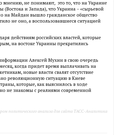
о мнению, не понимают, это то, что на Украине
ы (Востока и Запада), что Украина – «сырьевой
ьно на Майдан вышло гражданское общество
атило не оно, а воспользовавшиеся ситуацией
одаря действиям российских властей, которые
рым, на востоке Украины прекратились
информации Алексей Мухин в свою очередь
месяц, когда придет время выплачивать на
етникам, новые власти свалят отсутствие
льно революционную ситуацию в Киеве
раны, которые, как выяснилось в ходе
но не знакомы с реалиями современной
ром политического анализа для сайта ТАСС-Аналитика