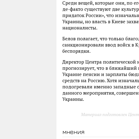
Среди вещей, которые они, по ег
де-факто существуют две культур
придаток России», что изначал
Украины, но власть в Киеве захв
националисты.
Белов полагает, что только благ
санкционировали ввод войск в К
беспорядки.
Директор Центра политической 
прогнозирует, что в ближайший 
Украине пенсии и зарплаты бюдж
средств на Россию. Хотя изнача
подогревали именно западные ст
данного мероприятия, совершен
Украины.
Материал подготовлен Цент
мнения