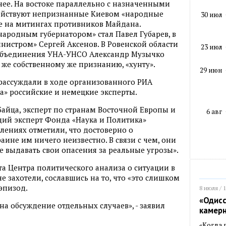
нее. На востоке параллельно с назначенными
действуют непризнанные Киевом «народные
30 июл
е на митингах противников Майдана.
народным губернатором» стал Павел Губарев, в
истром» Сергей Аксенов. В Ровенской области
23 июл
 объединения УНА-УНСО Александр Музычко
 же собственному же признанию, «хунту».
29 июн
рассуждали в ходе организованного РИА
ла» российские и немецкие эксперты.
Байца, эксперт по странам Восточной Европы и
6 авг
ущий эксперт Фонда «Наука и Политика»
плениях отметили, что достоверно о
ине им ничего неизвестно. В связи с чем, они
е выдавать свои опасения за реальные угрозы».
а Центра политического анализа о ситуации в
не захотели, сославшись на то, что «это слишком
эпизод.
8 июля / 
«Одисс
на обсуждение отдельных случаев», - заявил
камер
«Когда 