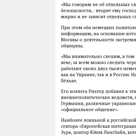
«Мы говорим не об отдельных с
безопасности, - вторит ему госп
мирно и не зависит отдельных с
При этом оба немецких политоло
информацию, на основании кот
Москвы о деятельности экстремис
обширны.
«Мы внимательно следим, в том 
веке, за всем можно следить чер
работают около двух тысяч неме
как на Украине, так и в России. Н
Бёльке.
Его коллега Рихтер добавил к э
внешнеполитических ведомств, 
Германии, различные украинские
«официальное общение».
Наиболее лояльной к российской
сектора «Европейская интеграци
Зура, доктор Юлия Лангбайн, ко