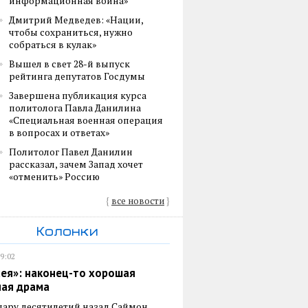
информационная война»
Дмитрий Медведев: «Нации,
чтобы сохраниться, нужно
собраться в кулак»
Вышел в свет 28-й выпуск
рейтинга депутатов Госдумы
Завершена публикация курса
политолога Павла Данилина
«Специальная военная операция
в вопросах и ответах»
Политолог Павел Данилин
рассказал, зачем Запад хочет
«отменить» Россию
{
все новости
}
Колонки
19:02
ея»: наконец-то хорошая
ная драма
пару десятилетий назад Саймон