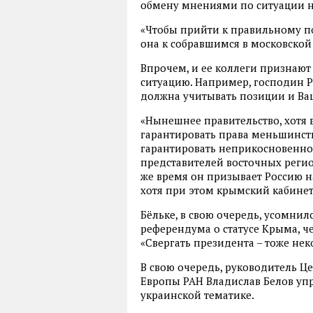
обмену мнениями по ситуации н
«Чтобы прийти к правильному п
она к собравшимся в московской
Впрочем, и ее коллеги признают
ситуацию. Например, господин Ри
должна учитывать позиции и Ваш
«Нынешнее правительство, хотя 
гарантировать права меньшинств 
гарантировать неприкосновеннос
представителей восточных регион
же время он призывает Россию н
хотя при этом крымский кабине
Бёльке, в свою очередь, усомни
референдума о статусе Крыма, ч
«Свергать президента – тоже не
В свою очередь, руководитель Ц
Европы РАН Владислав Белов уп
украинской тематике.