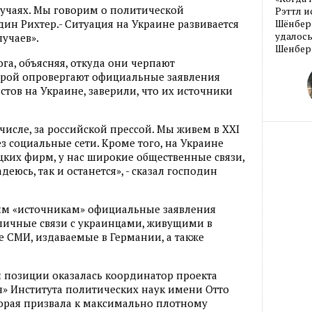
лучаях. Мы говорим о политической
Рэттл и
один Рихтер.- Ситуация на Украине развивается
Шёнберг
удалось
лучаев».
Шенберг
га, объясняя, откуда они черпают
орой опровергают официальные заявления
тов на Украине, заверили, что их источники
числе, за российской прессой. Мы живем в XXI
ез социальные сети. Кроме того, на Украине
цких фирм, у нас широкие общественные связи,
адеюсь, так и останется», - сказал господин
тим «источникам» официальные заявления
личные связи с украинцами, живущими в
 СМИ, издаваемые в Германии, а также
 позиции оказалась координатор проекта
я» Института политических наук имени Отто
торая призвала к максимально плотному