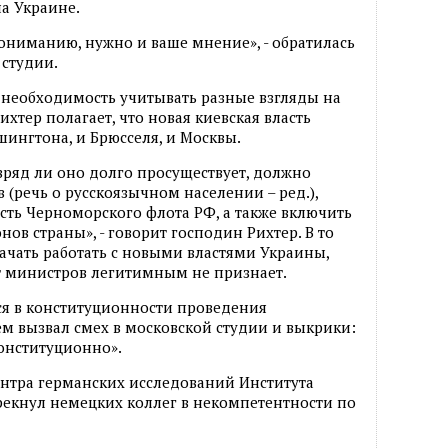
а Украине.
ониманию, нужно и ваше мнение», - обратилась
 студии.
 необходимость учитывать разные взгляды на
хтер полагает, что новая киевская власть
ингтона, и Брюсселя, и Москвы.
вряд ли оно долго просуществует, должно
(речь о русскоязычном населении – ред.),
ть Черноморского флота РФ, а также включить
ов страны», - говорит господин Рихтер. В то
ачать работать с новыми властями Украины,
т министров легитимным не признает.
лся в конституционности проведения
ем вызвал смех в московской студии и выкрики:
конституционно».
ентра германских исследований Института
рекнул немецких коллег в некомпетентности по