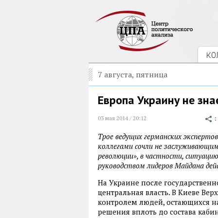
КО
7 августа, пятница
Европа Украину не зна
03 мая 2014 / 20:12
Трое ведущих германских экспертов
коллегами сочли не заслуживающим
революции», в частности, ситуацию
руководством лидеров Майдана де
На Украине после государственн
центральная власть. В Киеве Ве
контролем людей, остающихся на
решения вплоть до состава каби