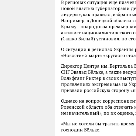
В регионах ситуация еще плачев
новой властью губернаторами 
лидеры», как правило, избранны
Например, в Донецкой области «
Крыму – «народным премьер-мин
активист националистического
(Сашко Билый) установил, по его
О ситуации в регионах Украины 
«Новости» 5 марта «круглого сто
Директор Центра им. Бертольда 
СНГ Эвальд Бёльке, а также вед
Вольфганг Рихтер в своих высту
проявлениях экстремизма на Укра
призвали российскую сторону «н
Однако на вопрос корреспондент
Ровенской области оба отвечать 
незначительный», по их оценке, 
«Мы не хотели бы тратить время 
господин Бёльке.