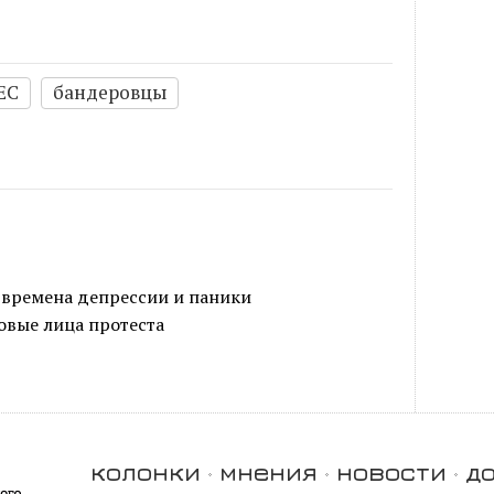
ЕС
бандеровцы
 времена депрессии и паники
овые лица протеста
колонки
мнения
новости
д