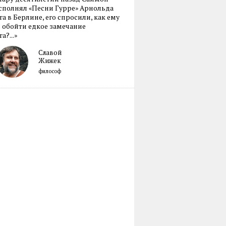
сполнял «Песни Гурре» Арнольда
а в Берлине, его спросили, как ему
 обойти едкое замечание
а?...»
Славой
Жижек
философ