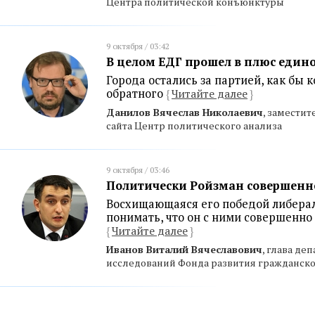
Центра политической конъюнктуры
9 октября / 03:42
В целом ЕДГ прошел в плюс един
Города остались за партией, как бы 
обратного
{
Читайте далее
}
Данилов Вячеслав Николаевич
, заместит
сайта Центр политического анализа
9 октября / 03:46
Политически Ройзман совершенно
Восхищающаяся его победой либера
понимать, что он с ними совершенно
{
Читайте далее
}
Иванов Виталий Вячеславович
, глава д
исследований Фонда развития гражданско