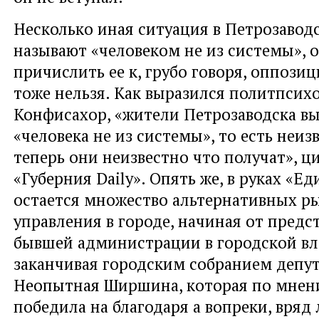
Несколько иная ситуация в Петрозавод
называют «человеком не из системы», 
причислить ее к, грубо говоря, оппози
тоже нельзя. Как выразился политпсих
Конфисахор, «жители Петрозаводска в
«человека не из системы», то есть неизв
теперь они неизвестно что получат», ц
«Губерния Daily». Опять же, в руках «Е
остается множество альтернативных р
управления в городе, начиная от предс
бывшей администрации в городской вл
заканчивая городским собранием депут
Неопытная Ширшина, которая по мнен
победила на благодаря а вопреки, вряд