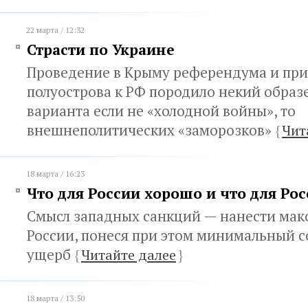
22 марта / 12:32
Страсти по Украине
Проведение в Крыму референдума и пр
полуострова к РФ породило некий образ
варианта если не «холодной войны», то
внешнеполитических «заморозков»
{
Чит
18 марта / 16:23
Что для России хорошо и что для Ро
Смысл западных санкций — нанести мак
России, понеся при этом минимальный 
ущерб
{
Читайте далее
}
18 марта / 13:50