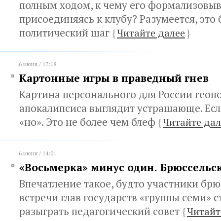
полным ходом, к чему его формализовыв
присоединяясь к клубу? Разумеется, это
политический шаг
{
Читайте далее
}
6 июня / 17:18
Картонные игры в праведный гнев
Картина персонального для России геоп
апокалипсиса выглядит устрашающе. Есл
«но». Это не более чем блеф
{
Читайте дал
6 июня / 14:01
«Восьмерка» минус один. Брюссельск
Впечатление такое, будто участники бр
встречи глав государств «группы семи» 
разыграть педагогический совет
{
Читайт