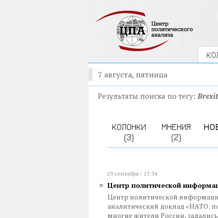
КО
7 августа, пятница
Результаты поиска по тегу:
Brexi
КОЛОНКИ
МНЕНИЯ
НО
(3)
(2)
29 сентября / 13:34
Центр политической информац
Центр политической информации
аналитический доклад «НАТО: по
многие жители России, задались