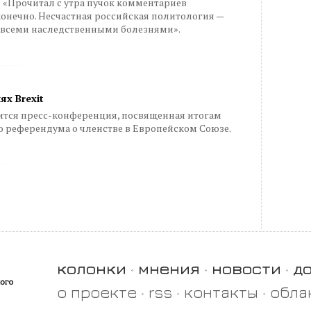
 «Прочитал с утра пучок комментариев
о конечно. Несчастная российская политология —
о всеми наследственными болезнями».
ях Brexit
тоится пресс-конференция, посвященная итогам
 референдума о членстве в Европейском Cоюзе.
колонки
мнения
новости
д
о проекте
rss
контакты
обла