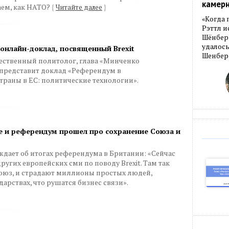
камер
аем, как НАТО?
{
Читайте далее
}
«Когда 
Рэттл и
Шёнберг
удалось
онлайн-доклад, посвященный Brexit
Шенберг
ечественный политолог, глава «Минченко
представит доклад «Референдум в
раны в ЕС: политические технологии».
же и референдум прошел про сохранение Союза и
дает об итогах референдума в Британии: «Сейчас
угих европейских сми по поводу Brexit. Там так
союз, и страдают миллионы простых людей,
дарствах, что рушатся бизнес связи».