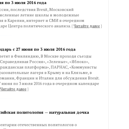
я по 3 июля 2016 года
сии, последствия Brexit, Московский
численные летние школы и молодежные
ия в Карелии, интернет и СМИ в очередном
аре Центра политического анализа.
{
Читайте далее
}
дарь с 27 июня по 3 июля 2016 года
етит в Финляндию, В Москве проходя съезды
«Справедливая Россия», «Зеленые», «Яблоко»,
«Гражданская платформа», ПАРНАС, «Коммунисты
разовательные лагеря в Крыму и на Клязьме, в
мании, Франции и Италии для обсуждения Brexit.
7 июня по 3 июля 2016 года в очередном календаре
Читайте далее
}
ссийская политология — натуральная дочка
ментарии отечественных политологов о