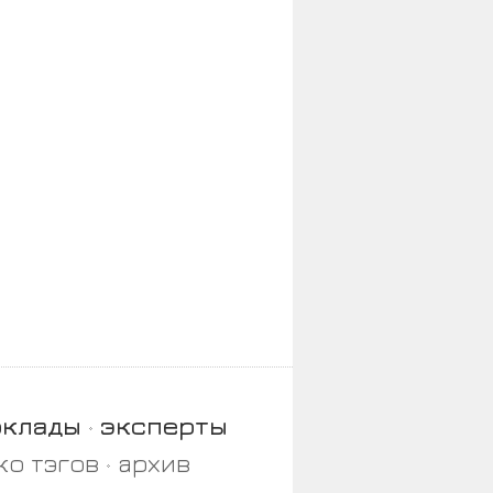
оклады
эксперты
ко тэгов
архив