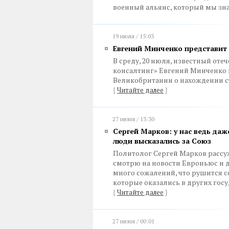
военный альянс, который мы зн
19 июля / 15:03
Евгений Минченко представит 
В среду, 20 июля, известный от
консалтинг» Евгений Минченко 
Великобритании о нахождении ст
{
Читайте далее
}
27 июня / 13:30
Сергей Марков: у нас ведь да
люди высказались за Союз
Политолог Сергей Марков рассуж
смотрю на новости Евроньюс и др
много сожалений, что рушится 
которые оказались в других госу
{
Читайте далее
}
27 июня / 00:01