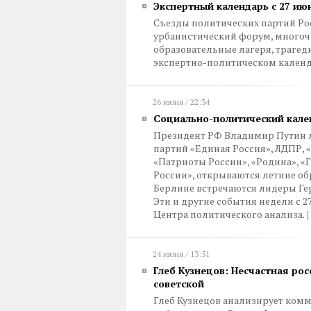
Экспертный календарь с 27 июн
Съезды политических партий Рос
урбанистический форум, много
образовательные лагеря, трагед
экспертно-политическом календ
26 июня / 22:34
Социально-политический кален
Президент РФ Владимир Путин л
партий «Единая Россия», ЛДПР, 
«Патриоты России», «Родина», 
России», открываются летние об
Берлине встречаются лидеры Гер
Эти и другие события недели с 2
Центра политического анализа.
{
24 июня / 13:51
Глеб Кузнецов: Несчастная ро
советской
Глеб Кузнецов анализирует ком