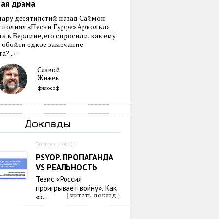
ная драма
пару десятилетий назад Саймон
сполнял «Песни Гурре» Арнольда
а в Берлине, его спросили, как ему
 обойти едкое замечание
а?...»
Славой
Жижек
философ
Доклады
30 июля / 00:00
PSYOP. ПРОПАГАНДА
VS РЕАЛЬНОСТЬ
Тезис «Россия
проигрывает войну». Как
{
читать доклад
}
«э...