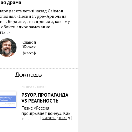
ная драма
пару десятилетий назад Саймон
сполнял «Песни Гурре» Арнольда
а в Берлине, его спросили, как ему
 обойти едкое замечание
а?...»
Славой
Жижек
философ
Доклады
30 июля / 00:00
PSYOP. ПРОПАГАНДА
VS РЕАЛЬНОСТЬ
Тезис «Россия
проигрывает войну». Как
{
читать доклад
}
«э...