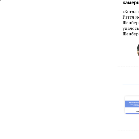
камер
«Когда 
Рэттл и
Шёнберг
удалось
Шенберг