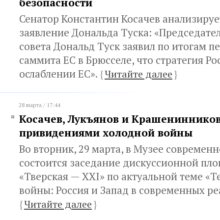
безопасности
Сенатор Константин Косачев анализируе
заявление Дональда Туска: «Председате
совета Дональд Туск заявил по итогам п
саммита ЕС в Брюсселе, что стратегия Ро
ослаблении ЕС».
{
Читайте далее
}
28 марта / 17:44
Косачев, Лукъянов и Крашенинникова
привидениями холодной войны
Во вторник, 29 марта, в Музее современ
состоится заседание дискуссионной пл
«Тверская — XXI» по актуальной теме «
войны: Россия и Запад в современных ре
{
Читайте далее
}