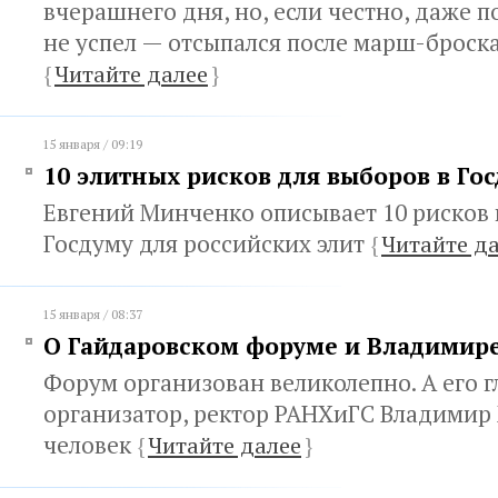
вчерашнего дня, но, если честно, даже п
не успел — отсыпался после марш-броск
{
Читайте далее
}
15 января / 09:19
10 элитных рисков для выборов в Гос
Евгений Минченко описывает 10 рисков 
Госдуму для российских элит
{
Читайте д
15 января / 08:37
О Гайдаровском форуме и Владимир
Форум организован великолепно. А его 
организатор, ректор РАНХиГС Владимир
человек
{
Читайте далее
}