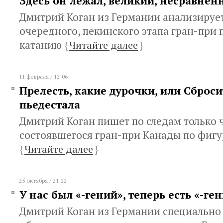
Здесь он лежал, великий, несравне
Дмитрий Коган из Германии анализируе
очередного, пекинского этапа гран-при
катанию
{
Читайте далее
}
11 февраля / 12:06
Прелесть, какие дурочки, или Сброси
пьедестала
Дмитрий Коган пишет по следам только 
состоявшегося гран-при Канады по фиг
{
Читайте далее
}
25 октября / 21:22
У нас был «-гений», теперь есть «-ге
Дмитрий Коган из Германии специально 