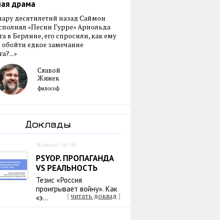
ная драма
пару десятилетий назад Саймон
сполнял «Песни Гурре» Арнольда
а в Берлине, его спросили, как ему
 обойти едкое замечание
а?...»
Славой
Жижек
философ
Доклады
30 июля / 00:00
PSYOP. ПРОПАГАНДА
VS РЕАЛЬНОСТЬ
Тезис «Россия
проигрывает войну». Как
{
читать доклад
}
«э...