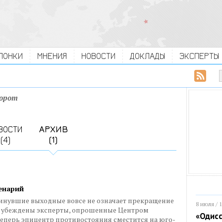
ЛОНКИ
МНЕНИЯ
НОВОСТИ
ДОКЛАДЫ
ЭКСПЕРТЫ
ворот
ВОСТИ
АРХИВ
(4)
(1)
ценарий
минувшие выходные вовсе не означает прекращение
8 июля / 
е, убеждены эксперты, опрошенные Центром
«Одисс
теперь эпицентр противостояния сместится на юго-