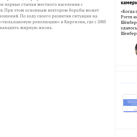
камер
ли первые стычки местного населения с
в. При этом основным вектором борьбы может
«Когда 
ошений. По ходу своего развития ситуация на
Рэттл и
«тюльпановую революцию» в Киргизии, где с 2005
Шёнберг
ю наладить мирную жизнь.
удалось
Шенберг