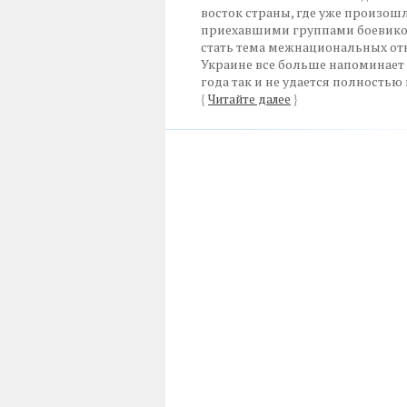
восток страны, где уже произош
приехавшими группами боевико
стать тема межнациональных отн
Украине все больше напоминает 
года так и не удается полность
{
Читайте далее
}