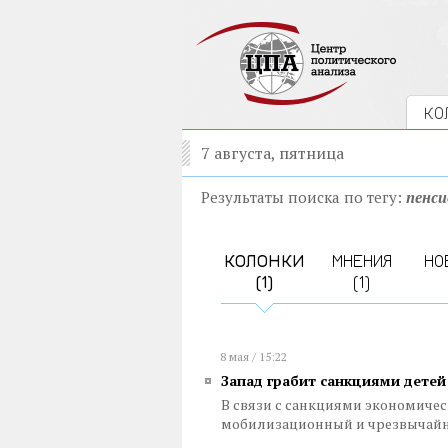
КО
7 августа, пятница
Результаты поиска по тегу:
пенс
КОЛОНКИ
МНЕНИЯ
НО
(1)
(1)
8 мая / 15:22
Запад грабит санкциями детей
В связи с санкциями экономичес
мобилизационный и чрезвычай