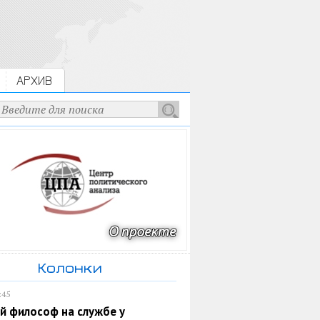
АРХИВ
Колонки
:45
й философ на службе у