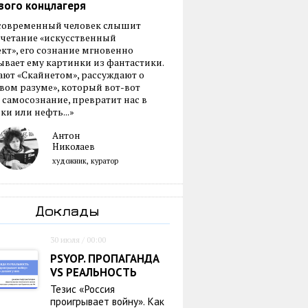
вого концлагеря
 современный человек слышит
очетание «искусственный
кт», его сознание мгновенно
вает ему картинки из фантастики.
ают «Скайнетом», рассуждают о
ом разуме», который вот-вот
 самосознание, превратит нас в
ки или нефть...»
Антон
Николаев
художник, куратор
Доклады
30 июля / 00:00
PSYOP. ПРОПАГАНДА
VS РЕАЛЬНОСТЬ
Тезис «Россия
проигрывает войну». Как