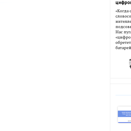
цифро
«Когда
словос
интелле
подсовы
Нас пуг
«цифров
обретет
батарей