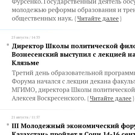
Фурсенко. Государственный деятель обс
молодежью реформы образования и тре
общественных наук.
{
Читайте далее
}
25 августа / 14:33
Директор Школы политической фил
Вознесенский выступил с лекцией н
Клязьме
Третий день образовательной программ
Форума начался с лекции декана факуль
МГИМО, директора Школы политическо
Алексея Воскресенского.
{
Читайте далее
}
21 августа / 11:57
III Молодежный экономический фору
Казахстан» пройдет в Сочи 14-16 сен