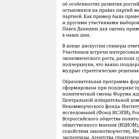
об особенностях развития росси
остановился на правах партий 
партией. Как пример была прив
и другими участниками выборов 
Павел Данилин дал оценку прим
в наши дни.
В конце дискуссии спикеры отв
Участников встречи интересова
экономического роста, расхода с
подчеркнули, что важно поддерж
мудрые стратегические решения
Образовательная программа фор
сформирована при поддержке пр
политической смены Форума жду
Центральной избирательной ком
Некоммерческого фонда-Институ
исследований (Фонд ИСЭПИ), Ро
Всероссийского общества полито
общественного мнения (ВЦИОМ),
содействия законотворчеству, 
экспертизы, Агентства стратеги