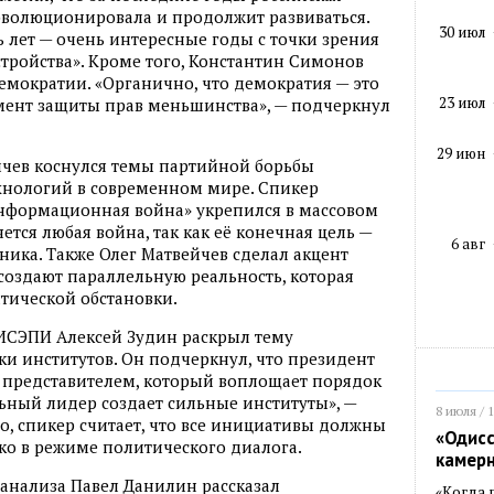
эволюционировала и продолжит развиваться.
30 июл
 лет — очень интересные годы с точки зрения
тройства». Кроме того, Константин Симонов
емократии. «Органично, что демократия — это
23 июл
умент защиты прав меньшинства», — подчеркнул
29 июн
чев коснулся темы партийной борьбы
нологий в современном мире. Спикер
информационная война» укрепился в массовом
тся любая война, так как её конечная цель —
6 авг
ника. Также Олег Матвейчев сделал акцент
 создают параллельную реальность, которая
тической обстановки.
 ИСЭПИ Алексей Зудин раскрыл тему
ки институтов. Он подчеркнул, что президент
 представителем, который воплощает порядок
ьный лидер создает сильные институты», —
8 июля / 
о, спикер считает, что все инициативы должны
«Одисс
ко в режиме политического диалога.
камер
анализа Павел Данилин рассказал
«Когда 