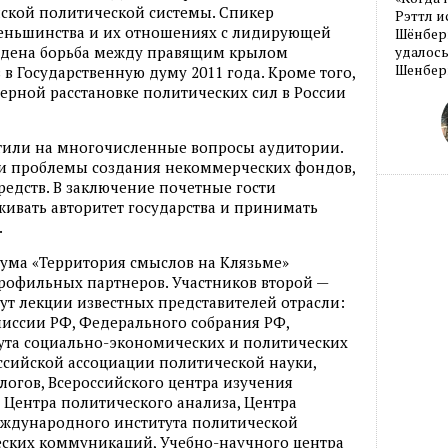
йской политической системы. Спикер
Рэттл и
меньшинства и их отношениях с лидирующей
Шёнберг
едена борьба между правящим крылом
удалось
Шенберг
в Государственную думу 2011 года. Кроме того,
ерной расстановке политических сил в России
етили на многочисленные вопросы аудитории.
ли проблемы создания некоммерческих фондов,
редств. В заключение почетные гости
ивать авторитет государства и принимать
.
ума «Территория смыслов на Клязьме»
офильных партнеров. Участников второй —
т лекции известных представителей отрасли:
иссии РФ, Федерального собрания РФ,
та социально-экономических и политических
ссийской ассоциации политической науки,
логов, Всероссийского центра изучения
 Центра политического анализа, Центра
Международного института политической
ческих коммуникаций, Учебно-научного центра