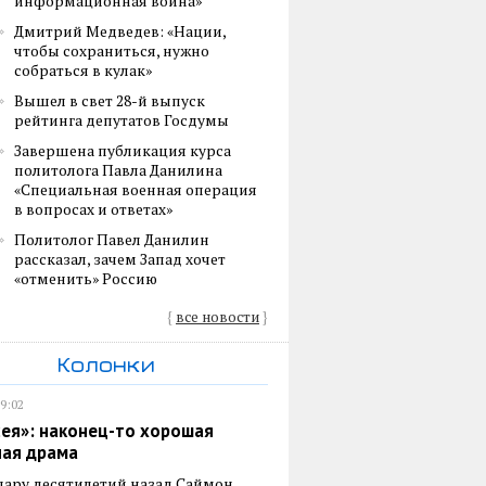
информационная война»
Дмитрий Медведев: «Нации,
чтобы сохраниться, нужно
собраться в кулак»
Вышел в свет 28-й выпуск
рейтинга депутатов Госдумы
Завершена публикация курса
политолога Павла Данилина
«Специальная военная операция
в вопросах и ответах»
Политолог Павел Данилин
рассказал, зачем Запад хочет
«отменить» Россию
{
все новости
}
Колонки
19:02
ея»: наконец-то хорошая
ная драма
пару десятилетий назад Саймон