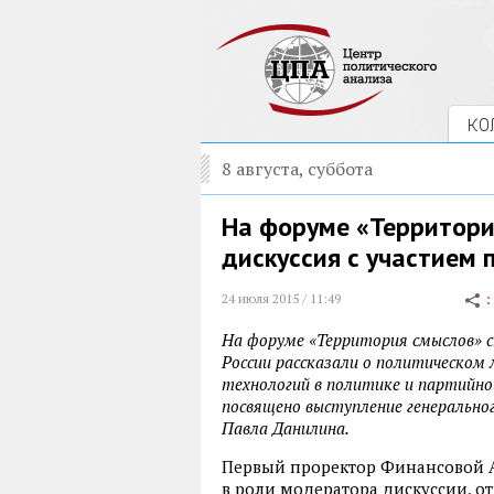
КО
8 августа, суббота
На форуме «Территори
дискуссия с участием 
24 июля 2015 / 11:49
На форуме «Территория смыслов» с
России рассказали о политическом
технологий в политике и партийной
посвящено выступление генерально
Павла Данилина.
Первый проректор Финансовой 
в роли модератора дискуссии, от