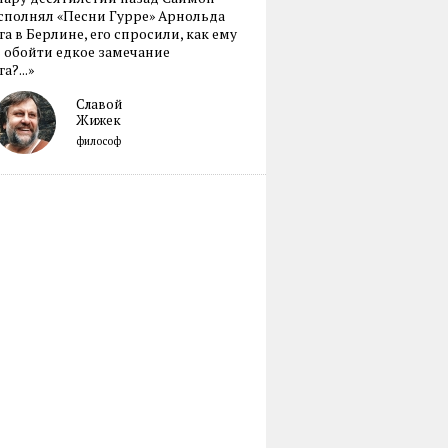
сполнял «Песни Гурре» Арнольда
а в Берлине, его спросили, как ему
 обойти едкое замечание
а?...»
Славой
Жижек
философ