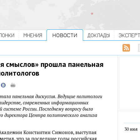
ЛОНКИ
МНЕНИЯ
НОВОСТИ
ДОКЛАДЫ
ЭКСПЕР
я смыслов» прошла панельная
политологов
тала панельная дискуссия. Ведущие политологи
 лидерстве, современных информационных
 системе России. Последнему вопросу было
го директора Центра политического анализа
30 июл
Академии Константин Симонов, выступая
метил, что за последние годы российская