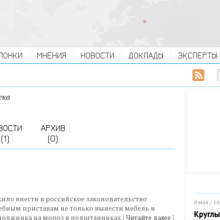
ЛОНКИ
МНЕНИЯ
НОВОСТИ
ДОКЛАДЫ
ЭКСПЕРТЫ
ека
ВОСТИ
АРХИВ
(1)
(0)
ло внести в российское законодательство
8 мая / 14
ебным приставам не только вынести мебель и
Круглы
 должника на мороз в подштанниках
{
Читайте далее
}