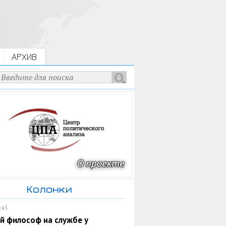
АРХИВ
Колонки
:45
й философ на службе у