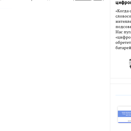
цифро
«Когда
словос
интелле
подсовы
Нас пуг
«цифров
обретет
батарей