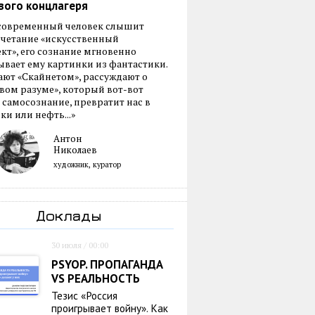
вого концлагеря
 современный человек слышит
очетание «искусственный
кт», его сознание мгновенно
вает ему картинки из фантастики.
ают «Скайнетом», рассуждают о
ом разуме», который вот-вот
 самосознание, превратит нас в
ки или нефть...»
Антон
Николаев
художник, куратор
Доклады
30 июля / 00:00
PSYOP. ПРОПАГАНДА
VS РЕАЛЬНОСТЬ
Тезис «Россия
проигрывает войну». Как