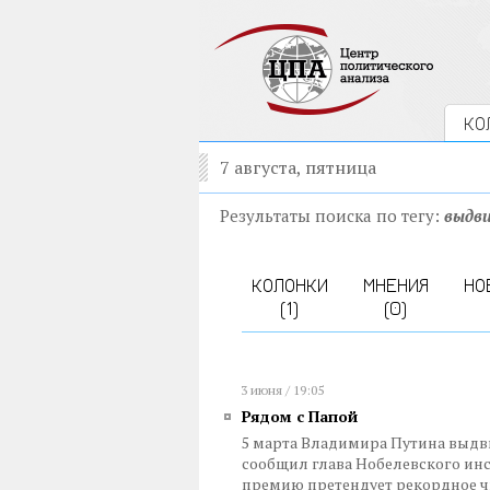
КО
7 августа, пятница
Результаты поиска по тегу:
выдв
КОЛОНКИ
МНЕНИЯ
НО
(1)
(0)
3 июня / 19:05
Рядом с Папой
5 марта Владимира Путина выдв
сообщил глава Нобелевского инст
премию претендует рекордное чи