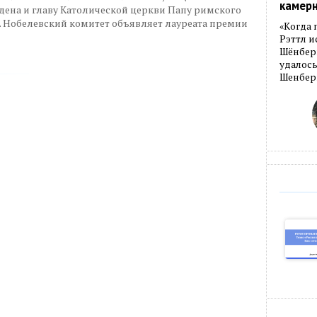
камер
дена и главу Католической церкви Папу римского
. Нобелевский комитет объявляет лауреата премии
«Когда 
Рэттл и
Шёнберг
удалось
Шенберг