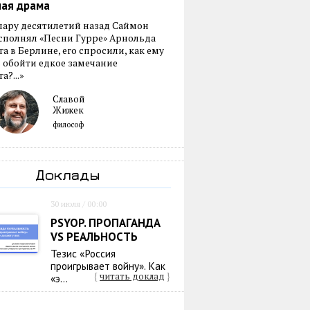
ная драма
пару десятилетий назад Саймон
сполнял «Песни Гурре» Арнольда
а в Берлине, его спросили, как ему
 обойти едкое замечание
а?...»
Славой
Жижек
философ
Доклады
30 июля / 00:00
PSYOP. ПРОПАГАНДА
VS РЕАЛЬНОСТЬ
Тезис «Россия
проигрывает войну». Как
{
читать доклад
}
«э...