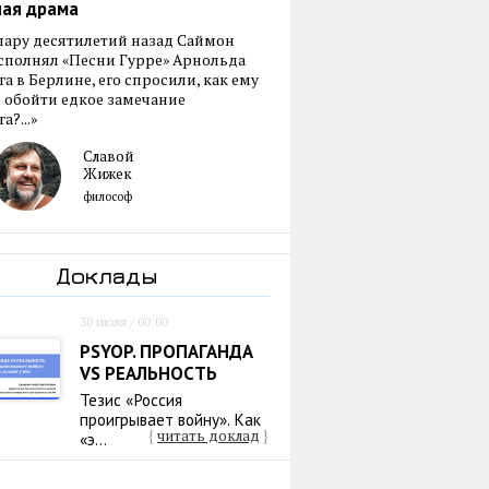
ная драма
пару десятилетий назад Саймон
сполнял «Песни Гурре» Арнольда
а в Берлине, его спросили, как ему
 обойти едкое замечание
а?...»
Славой
Жижек
философ
Доклады
30 июля / 00:00
PSYOP. ПРОПАГАНДА
VS РЕАЛЬНОСТЬ
Тезис «Россия
проигрывает войну». Как
{
читать доклад
}
«э...