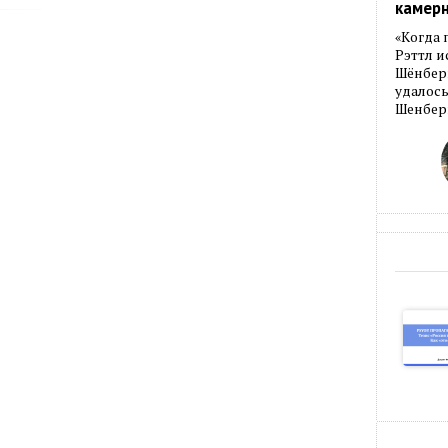
камер
«Когда 
Рэттл и
Шёнберг
удалось
Шенберг