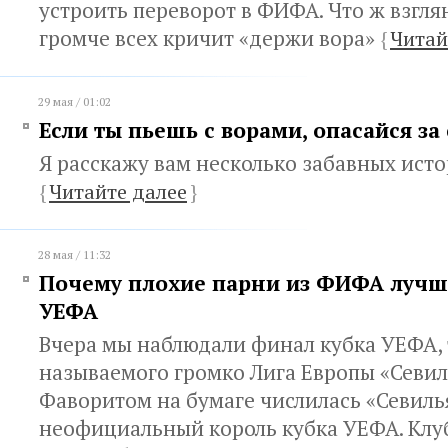
устроить переворот в ФИФА. Что ж взглян
громче всех кричит «держи вора»
{
Читай
29 мая / 01:02
Если ты пьешь с ворами, опасайся за
Я расскажу вам несколько забавных ист
{
Читайте далее
}
28 мая / 11:32
Почему плохие парни из ФИФА лучш
УЕФА
Вчера мы наблюдали финал кубка УЕФА, 
называемого громко Лига Европы «Севил
Фаворитом на бумаге числилась «Севиль
неофициальный король кубка УЕФА. Клуб