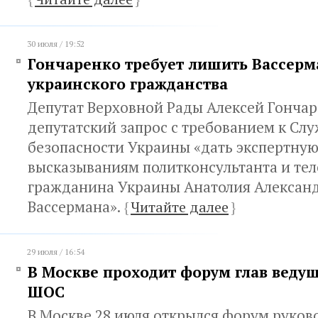
30 июля / 19:52
Гончаренко требует лишить Вассерм
украинского гражданства
Депутат Верховной Рады Алексей Гончар
депутатский запрос с требованием к Сл
безопасности Украины «дать экспертную
высказываниям политконсультанта и тел
гражданина Украины Анатолия Алексан
Вассермана».
{
Читайте далее
}
29 июля / 16:54
В Москве проходит форум глав веду
ШОС
В Москве 28 июля открылся форум руков