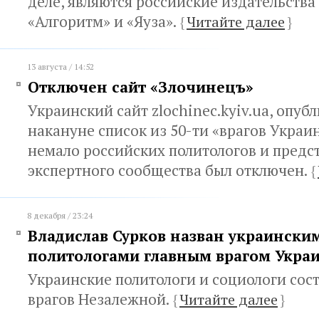
деле, являются российские издательства
«Алгоритм» и «Яуза».
{
Читайте далее
}
13 августа / 14:52
Отключен cайт «Злочинецъ»
Украинский сайт zlochinec.kyiv.ua, опу
накануне список из 50-ти «врагов Укра
немало российских политологов и предс
экспертного сообщества был отключен.
{
8 декабря / 23:24
Владислав Сурков назван украински
политологами главным врагом Укра
Украинские политологи и социологи сос
врагов Незалежной.
{
Читайте далее
}