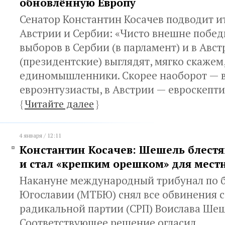
обновлённую Европу
Сенатор Константин Косачев подводит и
Австрии и Сербии: «Чисто внешне побе
выборов в Сербии (в парламент) и в Авс
(президентские) выглядят, мягко скажем,
единомышленники. Скорее наоборот — в
евроэнтузиасты, в Австрии — евроскепти
{
Читайте далее
}
4 января / 12:11
Константин Косачев: Шешель блест
и стал «крепким орешком» для мест
Накануне международный трибунал по
Югославии (МТБЮ) снял все обвинения с
радикальной партии (СРП) Воислава Шеш
Соответствующее решение огласил