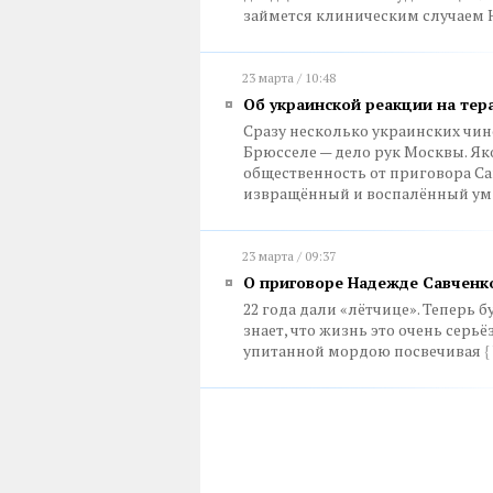
займется клиническим случаем
23 марта / 10:48
Об украинской реакции на тер
Сразу несколько украинских чин
Брюсселе — дело рук Москвы. Як
общественность от приговора Са
извращённый и воспалённый ум 
23 марта / 09:37
О приговоре Надежде Савченк
22 года дали «лётчице». Теперь б
знает, что жизнь это очень серь
упитанной мордою посвечивая
{