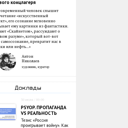
вого концлагеря
 современный человек слышит
очетание «искусственный
кт», его сознание мгновенно
вает ему картинки из фантастики.
ают «Скайнетом», рассуждают о
ом разуме», который вот-вот
 самосознание, превратит нас в
ки или нефть...»
Антон
Николаев
художник, куратор
Доклады
30 июля / 00:00
PSYOP. ПРОПАГАНДА
VS РЕАЛЬНОСТЬ
Тезис «Россия
проигрывает войну». Как