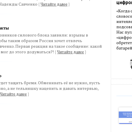
цифро
 Надежды Савченко
{
Читайте далее
}
«Когда
словос
интелле
подсовы
акты
Нас пуг
овников силового блока заявили: взрывы в
«цифров
обы таким образом Россия хочет отвлечь
обретет
вченко. Первая реакция на такое сообщение: какой
батарей
мог до этого додуматься?!
{
Читайте далее
}
о
удет тащить бремя. Обменивать её не нужно, пусть
ёзно, а не тельняшку нацепить и давать интервью,
Читайте далее
}