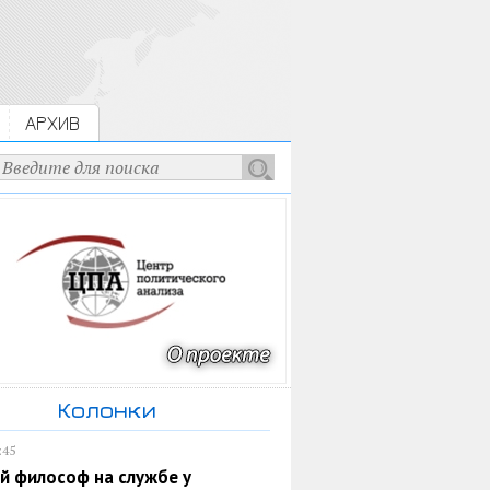
АРХИВ
Колонки
:45
й философ на службе у