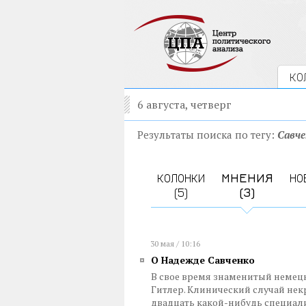
КО
6 августа, четверг
Результаты поиска по тегу:
Савче
КОЛОНКИ
МНЕНИЯ
НО
(5)
(3)
30 мая / 10:16
О Надежде Савченко
В свое время знаменитый немец
Гитлер. Клинический случай некр
двадцать какой-нибудь специали