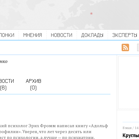
ЛОНКИ
МНЕНИЯ
НОВОСТИ
ДОКЛАДЫ
ЭКСПЕРТЫ
нко
ВОСТИ
АРХИВ
(8)
(0)
кий психолог Эрих Фромм написал книгу «Адольф
8 мая / 14
офилии». Уверен, что лет через десять или
Круглы
ст по психологии, а лучше — по психиатрии,