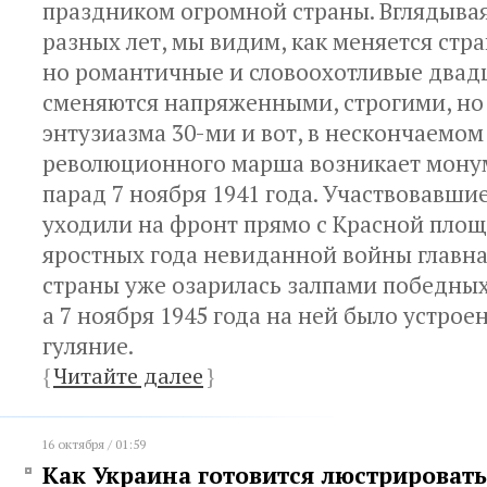
праздником огромной страны. Вглядыва
разных лет, мы видим, как меняется стра
но романтичные и словоохотливые двад
сменяются напряженными, строгими, н
энтузиазма 30-ми и вот, в нескончаемо
революционного марша возникает мон
парад 7 ноября 1941 года. Участвовавши
уходили на фронт прямо с Красной площ
яростных года невиданной войны главн
страны уже озарилась залпами победных
а 7 ноября 1945 года на ней было устро
гуляние.
{
Читайте далее
}
16 октября / 01:59
Как Украина готовится люстрировать