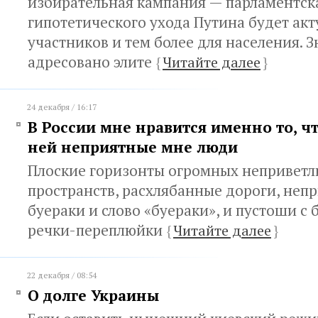
избирательная кампания — парламентска
гипотетического ухода Путина будет акт
участников и тем более для населения. Зн
адресовано элите
{
Читайте далее
}
24 декабря / 16:17
В России мне нравится именно то, ч
ней неприятные мне люди
Плоские горизонты огромных непривет
пространств, расхлябанные дороги, неп
буераки и слово «буераки», и пустоши с 
речки-переплюйки
{
Читайте далее
}
22 декабря / 08:54
О долге Украины