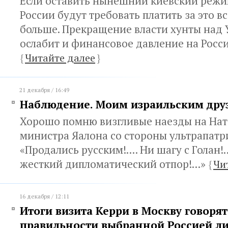
Если оставить нынешний киевский режим
России будут требовать платить за это в
больше. Прекращение власти хунты над
ослабит и финансовое давление на Росс
{
Читайте далее
}
21 декабря / 16:49
Наблюдение. Моим израильским дру
Хорошо помню визгливые наезды на Нат
министра Яалона со стороны ультрапатр
«Продались русским!.... Ни шагу с Голан!.
жесткий дипломатический отпор!...»
{
Чи
16 декабря / 12:11
Итоги визита Керри в Москву говорят
правильности выбранной Россией л