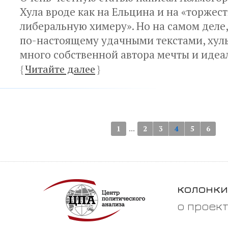
Хула вроде как на Ельцина и на «торже
либеральную химеру». Но на самом деле, 
по-настоящему удачными текстами, хулы
много собственной автора мечты и идеа
{
Читайте далее
}
...
1
2
3
4
5
6
колонки
о проек