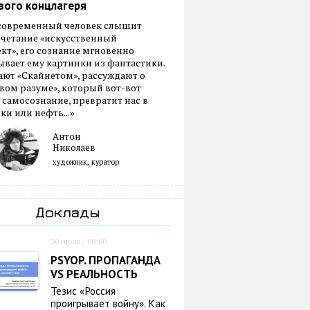
вого концлагеря
 современный человек слышит
очетание «искусственный
кт», его сознание мгновенно
вает ему картинки из фантастики.
ают «Скайнетом», рассуждают о
ом разуме», который вот-вот
 самосознание, превратит нас в
ки или нефть...»
Антон
Николаев
художник, куратор
Доклады
30 июля / 00:00
PSYOP. ПРОПАГАНДА
VS РЕАЛЬНОСТЬ
Тезис «Россия
проигрывает войну». Как