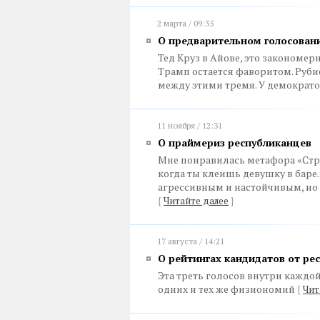
2 марта / 09:35
О предварительном голосован
Тед Круз в Айове, это закономер
Трамп остается фаворитом. Рубио
между этими тремя. У демократ
11 ноября / 12:31
О праймериз республиканцев
Мне понравилась метафора «Стра
когда ты клеишь девушку в баре
агрессивным и настойчивым, но 
{
Читайте далее
}
17 августа / 14:21
О рейтингах кандидатов от ре
Эта треть голосов внутри каждой
одних и тех же физиономий
{
Чит