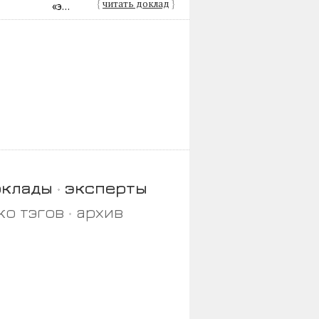
{
читать доклад
}
«э...
оклады
эксперты
ко тэгов
архив