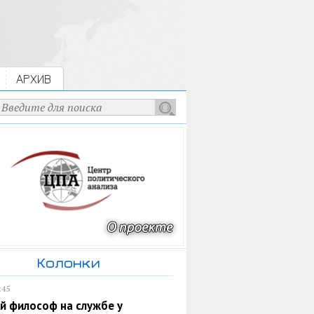
АРХИВ
Колонки
:45
й философ на службе у