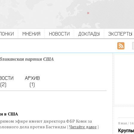
ЛОНКИ
МНЕНИЯ
НОВОСТИ
ДОКЛАДЫ
ЭКСПЕРТЫ
убликанская партия США
ВОСТИ
АРХИВ
(2)
(1)
ии в США
прямом эфире имеют директора ФБР Коми за
8 мая / 14
оловного дела против Бастинды
{
Читайте далее
}
Круглы