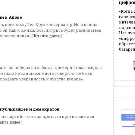
цифро
«Когда
словос
ии в Айове
интелле
но, поскольку Тед Круз консерватор. Но в целом
подсовы
 3й. Как и ожидалось, интрига будет развиваться
Нас пуг
ов почти ничья
{
Читайте далее
}
«цифров
обретет
батарей
тегия победы на дебатах примерно такая же, как
. Нужно не слишком много говорить, не быть
показать уверенность и чувство юмора».
спубликанцев и демократов
 из партий — сигнал протеста против засилья
айте далее
}