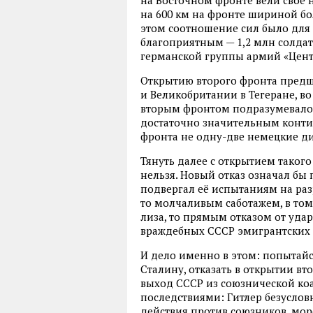
на Восточном фронте вели своё н
на 600 км на фронте шириной бо
этом соотношение сил было для 
благоприятным — 1,2 млн солдат
германской группы армий «Цент
Открытию второго фронта предш
и Великобритании в Тегеране, во
вторым фронтом подразумевалос
достаточно значительным контин
фронта не одну-две немецкие ди
Тянуть далее с открытием таког
нельзя. Новый отказ означал бы 
подвергал её испытаниям на ра
то молчаливым саботажем, в том
лиза, то прямым отказом от уда
враждебных СССР эмигрантских 
И дело именно в этом: попытайся
Сталину, отказать в открытии в
выход СССР из союзнической ко
последствиями: Гитлер безусло
действия против союзников, мор