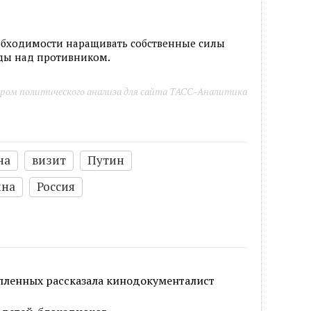
еобходимости наращивать собственные силы
еды над противником.
ром политического анализа для сайта ТАСС-Аналитика
на
визит
Путин
ина
Россия
опленных рассказала кинодокументалист