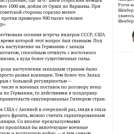
аступление, где за 67 дней отбросили немцев
Рэттл и
лее 1000 км, дойдя от Орши до Варшавы. При
Шёнберг
советской стороны гораздо менее
удалось
 против примерно 900 тысяч человек
Шенберг
р».
ествовала осенняя встреча лидеров СССР, США
 время которой этот вопрос был главным. Под
ь наступление на Германию с запада
гентом, способным оттянуть с восточного
визии, а куда более существенные силы.
о рода наступления западным странам было
просто развал коалиции. Тем более что Запад
зрыв с большой регулярностью —
 числе и военных поставок по договору ленд-
ра по Германии, то действиями в поддержку
правительств оккупированных Гитлером стран.
 США с Англией в очередной раз, глядя в глаза
торого фронта, можно считать гарантированным
алиции. Со вполне предсказуемыми
вно продолжал бы вялотекущие военные
скую и воздушную войну, — и тем самым