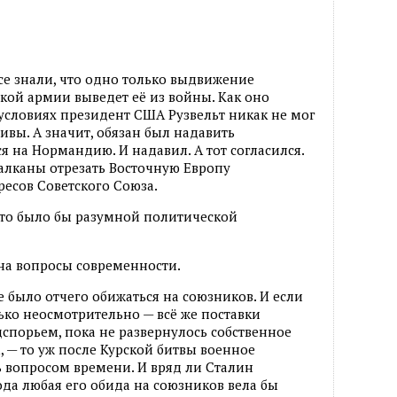
все знали, что одно только выдвижение
ской армии выведет её из войны. Как оно
 условиях президент США Рузвельт никак не мог
ивы. А значит, обязан был надавить
ся на Нормандию. И надавил. А тот согласился.
Балканы отрезать Восточную Европу
ресов Советского Союза.
 это было бы разумной политической
 на вопросы современности.
 было отчего обижаться на союзников. И если
ько неосмотрительно — всё же поставки
порьем, пока не развернулось собственное
, — то уж после Курской битвы военное
 вопросом времени. И вряд ли Сталин
ода любая его обида на союзников вела бы