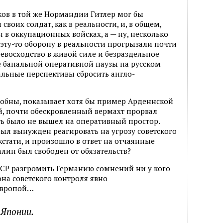
иков в той же Нормандии Гитлер мог бы
 своих солдат, как в реальности, и, в общем,
 в оккупационных войсках, а — ну, несколько
 эту-то оборону в реальности прогрызали почти
ревосходство в живой силе и безраздельное
же банальной оперативной паузы на русском
льные перспективы сбросить англо-
особны, показывает хотя бы пример Арденнской
й, почти обескровленный вермахт прорвал
ь было не вышел на оперативный простор.
был вынужден реагировать на угрозу советского
кстати, и произошло в ответ на отчаянные
алин был свободен от обязательств?
СССР разгромить Германию сомнений ни у кого
она советского контроля явно
Европой…
Японии.