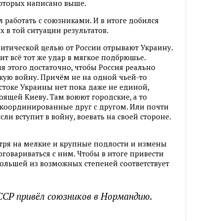
которых написано выше.
 работать с союзниками. И в итоге добился
 в той ситуации результатов.
итической целью от России отрывают Украину.
сит всё тот же удар в мягкое подбрюшье.
ля этого достаточно, чтобы Россия реально
кую войну. Причём не на одной чьей-то
стоке Украины нет пока даже не единой,
оящей Киеву. Там воюют городские, а то
 координированные друг с другом. Или почти
если вступит в войну, воевать на своей стороне.
мотря на мелкие и крупные подлости и измены
оговариваться с ним. Чтобы в итоге привести
ибольшей из возможных степеней соответствует
СССР привёл союзников в Нормандию.