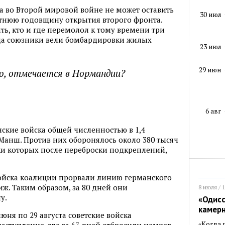
а во Второй мировой войне не может оставить
30 июл
етнюю годовщину открытия второго фронта.
ть, кто и где перемолол к тому времени три
да союзники вели бомбардировки жилых
23 июл
29 июн
но, отмечается в Нормандии?
6 авг
нские войска общей численностью в 1,4
Манш. Против них оборонялось около 380 тысяч
ки которых после переброски подкреплений,
войска коалиции прорвали линию германского
иж. Таким образом, за 80 дней они
8 июля / 
у.
«Одисс
камер
юня по 29 августа советские войска
«Когда 