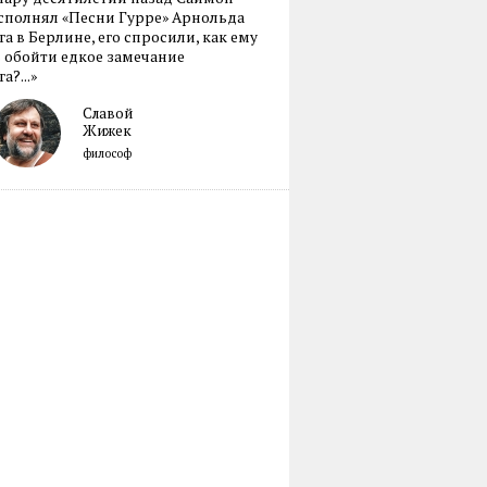
сполнял «Песни Гурре» Арнольда
а в Берлине, его спросили, как ему
 обойти едкое замечание
а?...»
Славой
Жижек
философ