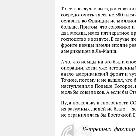
То есть в случае высадки союзн
сосредоточить здесь не 380 тысяч
оставить во Франции не миллион
больше. Притом, что союзники и
два месяца, имея пятикратное п
господство в воздухе. В случае 
фронте немцы имели вполне реа
американцев в Ла-Манш.
А то, что немцы на это были сп
операции, когда уже истощённы
англо-американский фронт и чут
Точнее, потому и не вышел, что 
наступления в Польше. Которое, 
мольбы союзников. А если бы Ст
Ну, а поскольку в способности 
из разумных людей не было, — з
не ограничилась бы Восточной 
В-третьих, фактор 