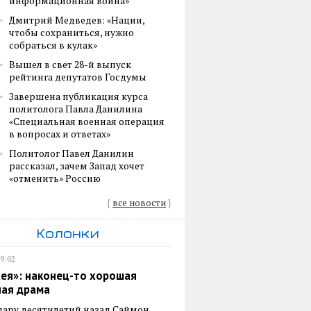
информационная война»
Дмитрий Медведев: «Нации,
чтобы сохраниться, нужно
собраться в кулак»
Вышел в свет 28-й выпуск
рейтинга депутатов Госдумы
Завершена публикация курса
политолога Павла Данилина
«Специальная военная операция
в вопросах и ответах»
Политолог Павел Данилин
рассказал, зачем Запад хочет
«отменить» Россию
{
все новости
}
Колонки
19:02
ея»: наконец-то хорошая
ная драма
пару десятилетий назад Саймон