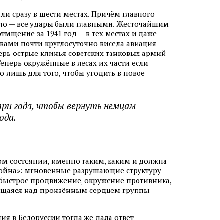
и сразу в шести местах. Причём главного
ыло — все удары были главными. Жесточайшим
тмщение за 1941 год — в тех местах и даже
ловами почти круглосуточно висела авиация
перь острые клинья советских танковых армий
еперь окружённые в лесах их части если
то лишь для того, чтобы угодить в новое
три года, чтобы вернуть немцам
ода.
ном состоянии, именно таким, каким и должна
война»: мгновенные разрушающие структуру
 быстрое продвижение, окружение противника,
ющаяся над пронзённым сердцем группы
ия в Белоруссии тогда же дала ответ