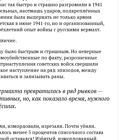
нас так быстро и страшно разгромили в 1941
ательных, наотмашь ударов, подкреплённых
тоянии была выдержать не только армия
тская в июне 1941-го, но и организованный,
хлетний опыт войны с русскими вермахт.
тличие.
оду было быстрым и страшным. Но неверные
самоубийственные по факту, разрозненные
нтрнаступления советских войск свершили
кое наступление на ряд эпизодов, между
иваться и зализывать раны.
ермахта превратилась в ряд рывков —
ивных, но, как показало время, нужного
ёсших.
ли, измордовали, изрезали. Почти убили.
валось менее 3 процентов списочного состава
строй оставался! Избитый, измордованный,