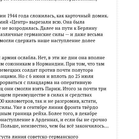
ии 1944 года сложилась, как карточный домик.
рмий «Центр» вырезали всю. Она была
 не возродилась. Далее на пути к Берлину
азличные германские силы — и даже весьма
 могли сдержать наше наступление долее
я армия ослабла. Нет, в эти же дни она вполне
м союзникам в Нормандии. При том, что там
 немецких солдат против почти полутора
нцами. Но с 6 июня и вплоть до 25 июля
рорваться с плацдарма на оперативную
яц они смогли взять Париж. Итого за почти три
щем преимуществе в силах и средствах
0 километров, так и не разгромив, кстати,
илы. Уже в сентябре линия фронта твёрдо
ным граница рейха. Более того, в декабре
наступление в Арденнах, и если бы не срочно
 Польше, неизвестно, чем бы всё закончилось…
густа линия советско-германского