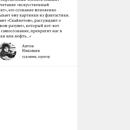
очетание «искусственный
кт», его сознание мгновенно
вает ему картинки из фантастики.
ают «Скайнетом», рассуждают о
ом разуме», который вот-вот
 самосознание, превратит нас в
ки или нефть...»
Антон
Николаев
художник, куратор