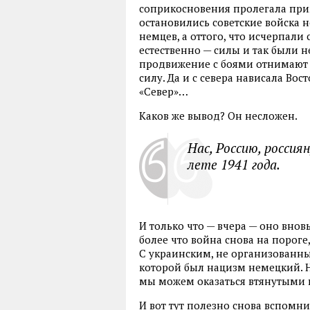
соприкосновения пролегала прим
остановились советские войска 
немцев, а оттого, что исчерпали
естественно — силы и так были н
продвижение с боями отнимают и
силу. Да и с севера нависала Во
«Север»…
Каков же вывод? Он несложен.
Нас, Россию, россия
лете 1941 года.
И только что — вчера — оно внов
более что война снова на пороге,
С украинским, не организованны
которой был нацизм немецкий. Но 
мы можем оказаться втянутыми 
И вот тут полезно снова вспомни