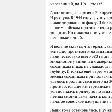
изрезанный, да. Но — стоял!
А вот немецкая армия в Белорусс
И рухнула. В 1944 году группу а
ликвидирована по факту. И более
нашим войскам противостояли р
мощные. Но никогда они уже не
нескольких дней.
И ведь не сказать, что германска
успешно противостояла западны
наличествовало всего 380 тысяч
миллионов у англичан с америка
союзникам никак не удавалось п
глубину. И только ещё через мес
месяца союзникам при подавляю
удалось продвинуться всего на 30
противостоящие им германские с
установилась примерно по запад
немцы смогли даже начать контр
начатое советское наступление в
Наши тоже остановились. К 29 ав