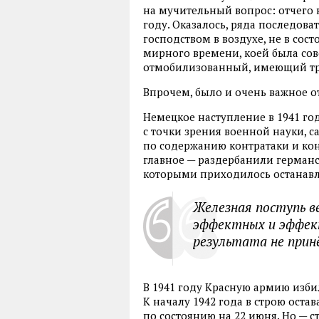
на мучительный вопрос: отчего 
году. Оказалось, ряда последов
господством в воздухе, не в сос
мирного времени, коей была сове
отмобилизованный, имеющий трё
Впрочем, было и очень важное о
Немецкое наступление в 1941 г
с точки зрения военной науки, 
по содержанию контратаки и ко
главное — раздербанили германс
которыми приходилось останавл
Железная поступь в
эффектных и эффект
результата не прин
В 1941 году Красную армию изби
К началу 1942 года в строю оста
по состоянию на 22 июня. Но — 