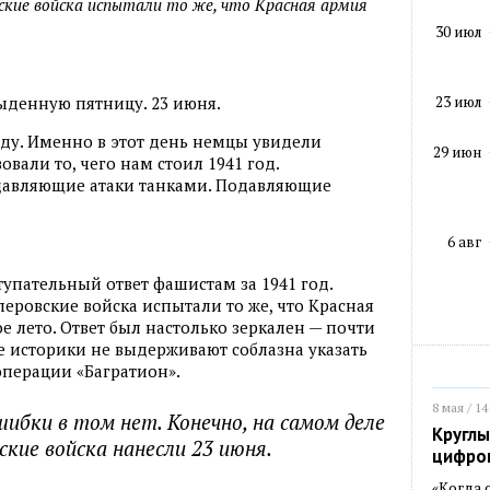
ские войска испытали то же, что Красная армия
30 июл
23 июл
ыденную пятницу. 23 июня.
 году. Именно в этот день немцы увидели
29 июн
овали то, чего нам стоил 1941 год.
давляющие атаки танками. Подавляющие
6 авг
тупательный ответ фашистам за 1941 год.
еровские войска испытали то же, что Красная
е лето. Ответ был настолько зеркален — почти
е историки не выдерживают соблазна указать
операции «Багратион».
8 мая / 14
ибки в том нет. Конечно, на самом деле
Круглы
ские войска нанесли 23 июня.
цифро
«Когда