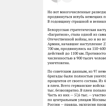
Но вот многочисленные разведки
продвинуться вглубь немецких п
В годовщину страшной и велико
Белорусская стратегическая нас
«Багратион», стала одной из са
Отечественной войны, но и во вс
Армии, начавшие наступление 2
700 км, продвинулись на 550−60
действий до 1100 км. Противост
численностью в 900 тысяч челове
уничтожена.
По советским данным, из 97 нем
бригады были полностью уничтож
процентов от своего состава. Из 
в плен. Всего германские войска 
тыс. безвозвратно. В плен попал
Часть из них — 57,6 тыс. — учас
по центральным улицам Москвы,
России — правда, экскурсия про