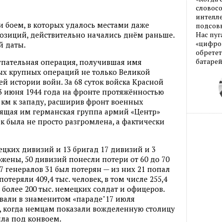
словос
интелле
 боем, в которых удалось местами даже
подсовы
озиций, действительно начались днём раньше.
Нас пуг
«цифров
й даты.
обретет
батарей
тупательная операция, получившая имя
мых крупных операций не только Великой
ей истории войн. За 68 суток войска Красной
3 июня 1944 года на фронте протяжённостью
0 км к западу, расширив фронт военных
оящая им германская группа армий «Центр»
к была не просто разгромлена, а фактически
ецких дивизий и 13 бригад 17 дивизий и 3
ены, 50 дивизий понесли потери от 60 до 70
47 генералов 31 был потерян — из них 21 попал
потеряли 409,4 тыс. человек, в том числе 255,4
о более 200 тыс. немецких солдат и офицеров.
твовали в знаменитом «параде"17 июля
 когда немцам показали вожделенную столицу
шла под конвоем.