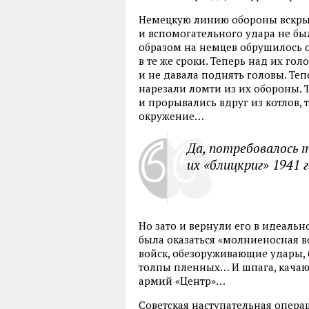
Немецкую линию обороны вскрыл
и вспомогательного удара не б
образом на немцев обрушилось о
в те же сроки. Теперь над их го
и не давала поднять головы. Те
нарезали ломти из их обороны. Т
и прорывались вдруг из котлов, 
окружение…
Да, потребовалось 
их «блицкриг» 1941 г
Но зато и вернули его в идеаль
была оказаться «молниеносная 
войск, обезоруживающие удары,
толпы пленных… И шпага, кача
армий «Центр»…
Советская наступательная операц