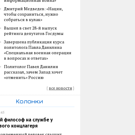
информационная война»
Дмитрий Медведев: «Нации,
чтобы сохраниться, нужно
собраться в кулак»
Вышел в свет 28-й выпуск
рейтинга депутатов Госдумы
Завершена публикация курса
политолога Павла Данилина
«Специальная военная операция
в вопросах и ответах»
Политолог Павел Данилин
рассказал, зачем Запад хочет
«отменить» Россию
{
все новости
}
Колонки
:45
й философ на службе у
вого концлагеря
 современный человек слышит