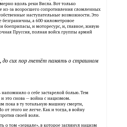
ерно вдоль реки Висла. Вот только
не из-за возросшего сопротивления сломленных
 собственные наступательные возможности. Это
е безграничны, а 600-километровое
 боеприпасы, и моторесурс, и, главное, живую
сточная Пруссия, полная войск группы армий
н, до сих пор гнетёт память о страшном
ь напомнило о себе застарелой болью. Тем
 и это снова — война с нацизмом.
м пока в ту тотальную машину смерти,
от этого не легче. Как и тогда, в войну
против своей воли.
ть о том «зеркале», в которое заглянул нацизм