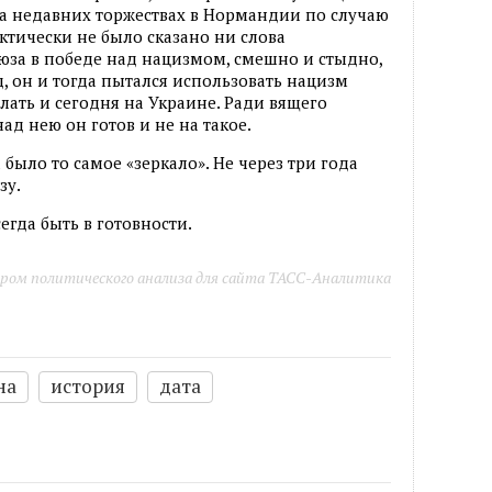
о на недавних торжествах в Нормандии по случаю
ктически не было сказано ни слова
юза в победе над нацизмом, смешно и стыдно,
ад, он и тогда пытался использовать нацизм
елать и сегодня на Украине. Ради вящего
ад нею он готов и не на такое.
а было то самое «зеркало». Не через три года
зу.
гда быть в готовности.
ром политического анализа для сайта ТАСС-Аналитика
на
история
дата