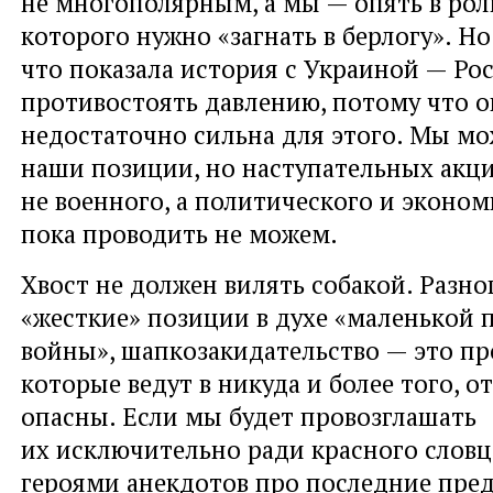
не многополярным, а мы — опять в рол
которого нужно «загнать в берлогу». Но
что показала история с Украиной — Ро
противостоять давлению, потому что о
недостаточно сильна для этого. Мы м
наши позиции, но наступательных акци
не военного, а политического и эконом
пока проводить не можем.
Хвост не должен вилять собакой. Разно
«жесткие» позиции в духе «маленькой
войны», шапкозакидательство — это пр
которые ведут в никуда и более того, о
опасны. Если мы будет провозглашать
их исключительно ради красного словц
героями анекдотов про последние пре