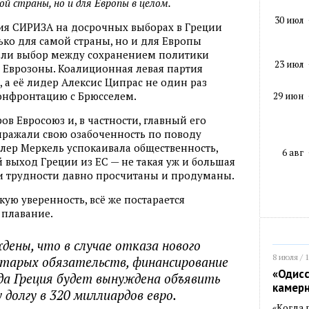
ой страны, но и для Европы в целом.
30 июл
я СИРИЗА на досрочных выборах в Греции
ько для самой страны, но и для Европы
лали выбор между сохранением политики
23 июл
 Еврозоны. Коалиционная левая партия
 а её лидер Алексис Ципрас не один раз
конфронтацию с Брюсселем.
29 июн
в Евросоюз и, в частности, главный его
ыражали свою озабоченность по поводу
лер Меркель успокаивала общественность,
6 авг
й выход Греции из ЕС — не такая уж и большая
 и трудности давно просчитаны и продуманы.
кую уверенность, всё же постарается
 плавание.
дены, что в случае отказа нового
8 июля / 
тарых обязательств, финансирование
«Одисс
да Греция будет вынуждена объявить
камер
долгу в 320 миллиардов евро.
«Когда 