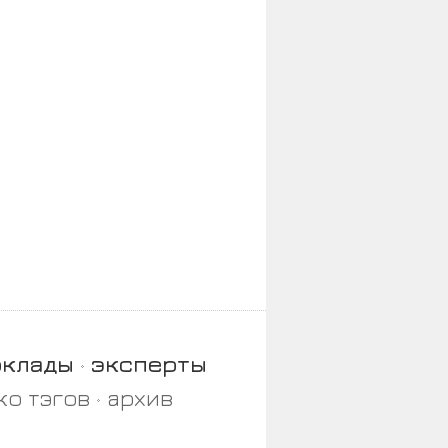
оклады
эксперты
ко тэгов
архив