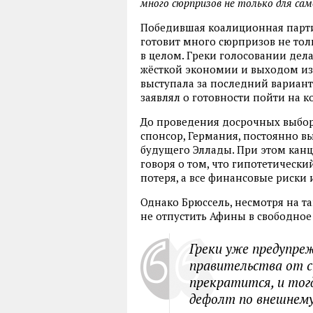
много сюрпризов не только для сам
Победившая коалиционная парти
готовит много сюрпризов не тол
в целом. Греки голосовании де
жёсткой экономии и выходом из
выступала за последний вариант,
заявлял о готовности пойти на 
До проведения досрочных выборо
спонсор, Германия, постоянно в
будущего Эллады. При этом канц
говоря о том, что гипотетически
потеря, а все финансовые риски
Однако Брюссель, несмотря на та
не отпустить Афины в свободное
Греки уже предупреж
правительства от с
прекратится, и тог
дефолт по внешнему 