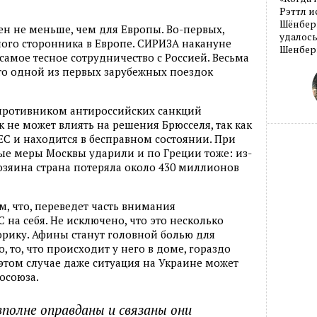
Рэттл и
Шёнберг
ен не меньше, чем для Европы. Во-первых,
удалось
ого сторонника в Европе. СИРИЗА накануне
Шенберг
 самое тесное сотрудничество с Россией. Весьма
то одной из первых зарубежных поездок
 противником антироссийских санкций
к не может влиять на решения Брюсселя, так как
м ЕС и находится в бесправном состоянии. При
ные меры Москвы ударили и по Греции тоже: из-
хозяина страна потеряла около 430 миллионов
м, что, переведет часть внимания
на себя. Не исключено, что это несколько
рику. Афины станут головной болью для
о, то, что происходит у него в доме, гораздо
 этом случае даже ситуация на Украине может
осоюза.
вполне оправданы и связаны они