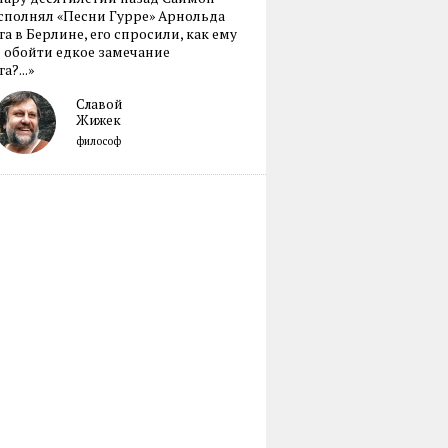
сполнял «Песни Гурре» Арнольда
а в Берлине, его спросили, как ему
 обойти едкое замечание
а?...»
Славой
Жижек
философ