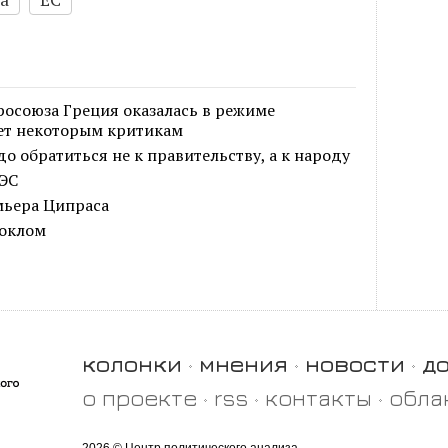
росоюза Греция оказалась в режиме
ет некоторым критикам
о обратиться не к правительству, а к народу
зЭС
мьера Ципраса
токлом
колонки
мнения
новости
д
о проекте
rss
контакты
обла
2026 © Центр политического анализа