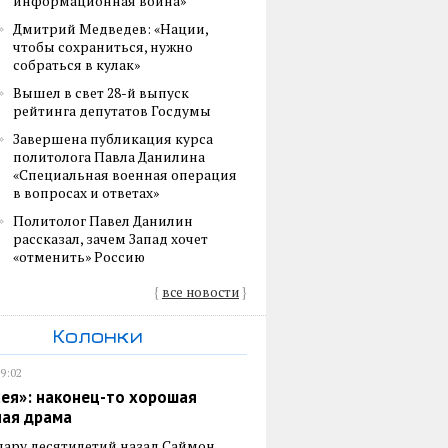
информационная война»
Дмитрий Медведев: «Нации,
чтобы сохраниться, нужно
собраться в кулак»
Вышел в свет 28-й выпуск
рейтинга депутатов Госдумы
Завершена публикация курса
политолога Павла Данилина
«Специальная военная операция
в вопросах и ответах»
Политолог Павел Данилин
рассказал, зачем Запад хочет
«отменить» Россию
{
все новости
}
Колонки
19:02
ея»: наконец-то хорошая
ная драма
пару десятилетий назад Саймон