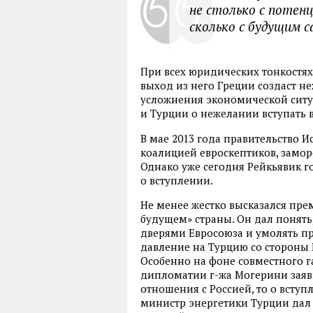
не столько с потен
сколько с будущим с
При всех юридических тонкостях 
выход из него Греции создаст н
усложнения экономической ситуа
и Турции о нежелании вступать 
В мае 2013 года правительство 
коалицией евроскептиков, замор
Однако уже сегодня Рейкьявик г
о вступлении.
Не менее жестко высказался пр
будущем» страны. Он дал понять,
дверями Евросоюза и умолять пр
давление на Турцию со стороны 
Особенно на фоне совместного га
дипломатии г-жа Могерини заяви
отношения с Россией, то о вступл
министр энергетики Турции дал 