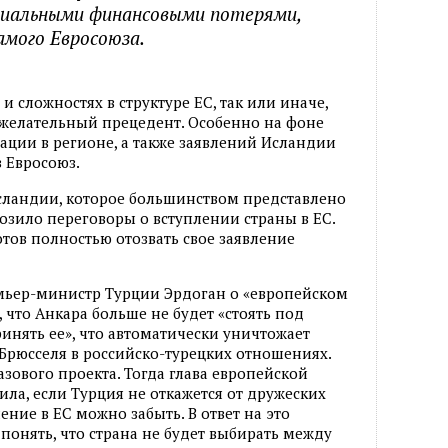
циальными финансовыми потерями,
амого Евросоюза.
и сложностях в структуре ЕС, так или иначе,
ежелательный прецедент. Особенно на фоне
ции в регионе, а также заявлений Исландии
в Евросоюз.
Исландии, которое большинством представлено
озило переговоры о вступлении страны в ЕС.
отов полностью отозвать свое заявление
емьер-министр Турции Эрдоган о «европейском
 что Анкара больше не будет «стоять под
инять ее», что автоматически уничтожает
Брюсселя в российско-турецких отношениях.
зового проекта. Тогда глава европейской
ла, если Турция не откажется от дружеских
ение в ЕС можно забыть. В ответ на это
понять, что страна не будет выбирать между