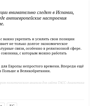
еции внимательно следят в Испании,
где антиевропейские настроения
е.
ас важно укрепить и усилить свои позиции
зывает не только долгое экономическое
ьтурные связи, особенно в религиозной сфере.
 союзника, с которым можно работать
 для Европы непростого времени. Впереди ещё
в Польше и Великобритании.
ром политического анализа для сайта ТАСС-Аналитика
а
ЕС