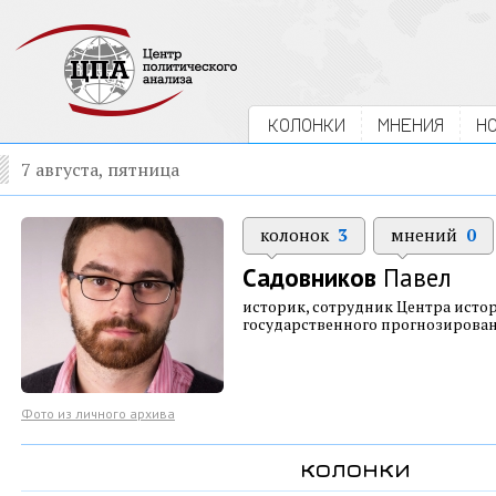
КОЛОНКИ
МНЕНИЯ
Н
7 августа, пятница
колонок
3
мнений
0
Садовников
Павел
историк, сотрудник Центра исто
государственного прогнозирова
Фото из личного архива
колонки