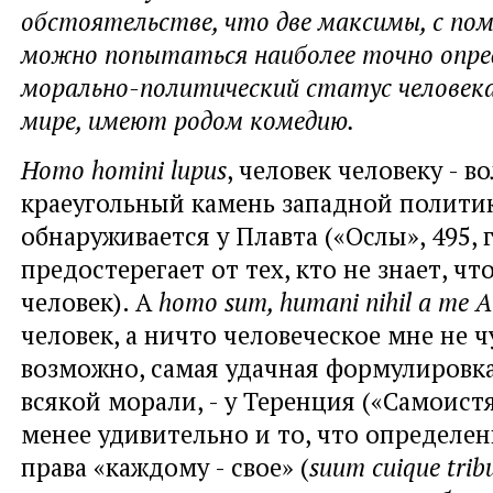
обстоятельстве, что две максимы, с п
можно попытаться наиболее точно опре
морально-политический статус человека
мире, имеют родом комедию.
Homo homini lupus
, человек человеку - во
краеугольный камень западной полити
обнаруживается у Плавта («Ослы», 495, 
предостерегает от тех, кто не знает, чт
человек). А
homo sum, humani nihil a me A
человек, а ничто человеческое мне не ч
возможно, самая удачная формулировк
всякой морали, - у Теренция («Самоистя
менее удивительно и то, что определе
права «каждому - свое» (
suum cuique trib