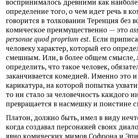
воспринималось древними как наиболе
определение того, о чем идет речь в к
говорится в толковании Теренция без в
комическое преимущественно — это
as
personae quod proprium est
. Если припис
человеку характер, который его определ
смешным. Или, в более общем смысле,
определить, что такое человек, обязате
заканчивается комедией. Именно это и
карикатура, на которой попытка ухвати
то ни стало за человечность каждого 
превращается в насмешку и поистине с
Платон, должно быть, имел в виду нечт
когда создавал персонажей своих диало
явно комических мимов Софрона и Эпи