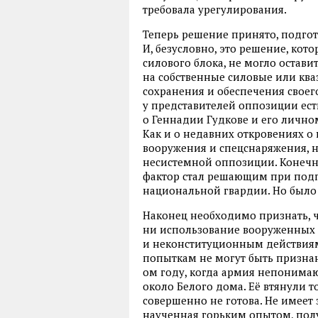
требовала урегулирования.
Теперь решение принято, подгото
И, безусловно, это решение, кот
силового блока, не могло остав
на собственные силовые или ква
сохранения и обеспечения своего 
у представителей оппозиции ест
о Геннадии Гудкове и его личн
Как и о недавних откровениях 
вооружения и спецснаряжения, 
несистемной оппозиции. Конечно
фактор стал решающим при подп
национальной гвардии. Но было 
Наконец необходимо признать, 
ни использование вооруженных 
и неконституционным действия
попыткам не могут быть призна
ом году, когда армия непоним
около Белого дома. Её втянули т
совершенно не готова. Не имеет 
наученная горьким опытом, пол