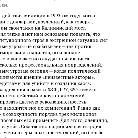
рки.
действия милиции в 1993-ом году, когда
н с долларами, врученный, как говорят,
им свои танки на Калининский мост.
ия также дают нам основания полагать, что
итуционного строя в экстренной ситуации сил
ые угрозы не срабатывает — так против
тморозки из нацистов, но и вполне
е и «неизвестно откуда» появившиеся
несколько профессиональных подразделений,
ным угрозам сегодня — когда политический
ешиваются внешне «неизвестные акторы»,
дствами для убийств и создания хаоса.
дразделения в рамках ФСБ, ГРУ, ФСО имеют
нность действий и круг полномочий.
ировать цветную революцию, пресечь
е находится вне их компетенций. Равно как
— в совокупности порядка трех миллионов
пособных его применить. Для этого, очевидно,
 службы. Собственно национальная гвардия
есечению серьезных преступлений, по борьбе