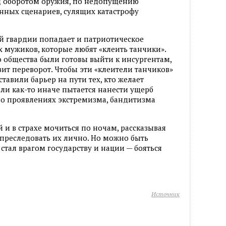
д оборотом оружия, по недопущению
нных сценариев, сулящих катастрофу
й гвардии попадает и патриотическое
 мужиков, которые любят «клеить танчики».
о общества были готовы выйти к инсургентам,
вит переворот. Чтобы эти «клеители танчиков»
тавили барьер на пути тех, кто желает
или как-то иначе пытается нанести ущерб
ет о проявлениях экстремизма, бандитизма
 и в страхе мочиться по ночам, рассказывая
 преследовать их лично. Но можно быть
 стал врагом государству и нации — бояться
Источник