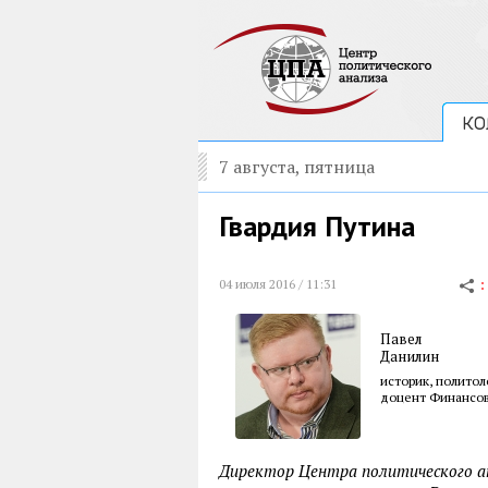
КО
7 августа, пятница
Гвардия Путина
04 июля 2016 / 11:31
Павел
Данилин
историк, политол
доцент Финансов
Директор Центра политического ан