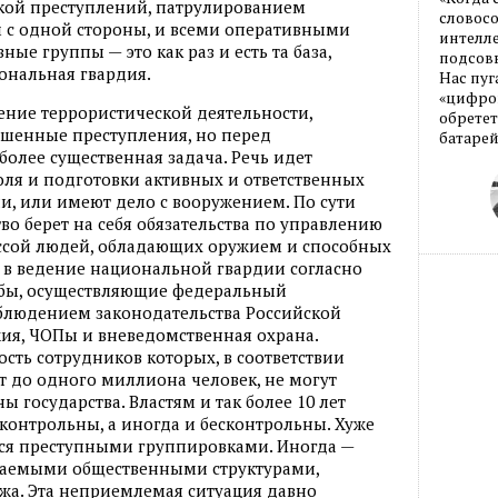
кой преступлений, патрулированием
словос
 с одной стороны, и всеми оперативными
интелле
ые группы — это как раз и есть та база,
подсовы
иональная гвардия.
Нас пуг
«цифров
чение террористической деятельности,
обретет
ршенные преступления, но перед
батарей
более существенная задача. Речь идет
ля и подготовки активных и ответственных
и, или имеют дело с вооружением. По сути
тво берет на себя обязательства по управлению
ссой людей, обладающих оружием и способных
 в ведение национальной гвардии согласно
ужбы, осуществляющие федеральный
облюдением законодательства Российской
ия, ЧОПы и вневедомственная охрана.
ть сотрудников которых, в соответствии
 до одного миллиона человек, не могут
ны государства. Властям и так более 10 лет
дконтрольны, а иногда и бесконтрольны. Хуже
ся преступными группировками. Иногда —
ваемыми общественными структурами,
жа. Эта неприемлемая ситуация давно