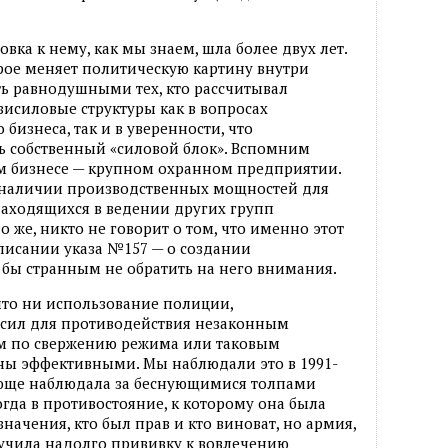
вка к нему, как мы знаем, шла более двух лет.
орое меняет политическую картину внутри
ить равнодушными тех, кто рассчитывал
зисиловые структуры как в вопросах
бизнеса, так и в уверенности, что
ь собственный «силовой блок». Вспомним
ом бизнесе — крупном охранном предприятии.
о наличии производственных мощностей для
находящихся в ведении других групп
 же, никто не говорит о том, что именно этот
исании указа №157 — о создании
бы странным не обратить на него внимания.
что ни использование полиции,
сил для противодействия незаконным
м по свержению режима или таковым
ны эффективными. Мы наблюдали это в 1991-
ающе наблюдала за беснующимися толпами
огда в противостояние, к которому она была
значения, кто был прав и кто виноват, но армия,
учила надолго прививку к вовлечению