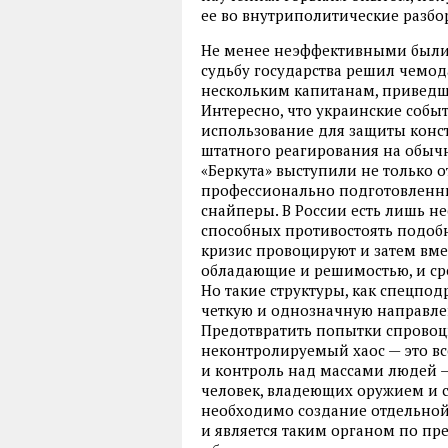
ее во внутриполитические разбо
Не менее неэффективными были 
судьбу государства решил чемода
нескольким капитанам, приведш
Интересно, что украинские событ
использование для защиты конст
штатного реагирования на обычн
«Беркута» выступили не только о
профессионально подготовленны
снайперы. В России есть лишь 
способных противостоять подоб
кризис провоцируют и затем вм
обладающие и решимостью, и сре
Но такие структуры, как спецпо
четкую и однозначную направле
Предотвратить попытки спровоц
неконтролируемый хаос — это вс
и контроль над массами людей 
человек, владеющих оружием и с
необходимо создание отдельной
и является таким органом по пр