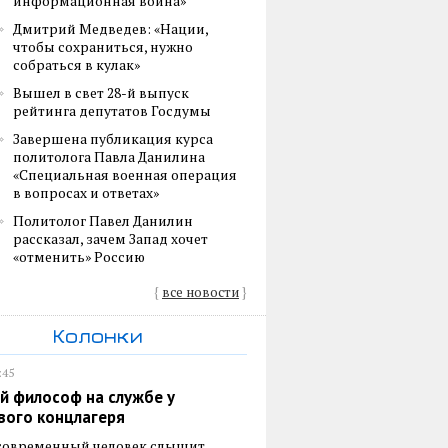
информационная война»
Дмитрий Медведев: «Нации,
чтобы сохраниться, нужно
собраться в кулак»
Вышел в свет 28-й выпуск
рейтинга депутатов Госдумы
Завершена публикация курса
политолога Павла Данилина
«Специальная военная операция
в вопросах и ответах»
Политолог Павел Данилин
рассказал, зачем Запад хочет
«отменить» Россию
{
все новости
}
Колонки
:45
й философ на службе у
вого концлагеря
 современный человек слышит