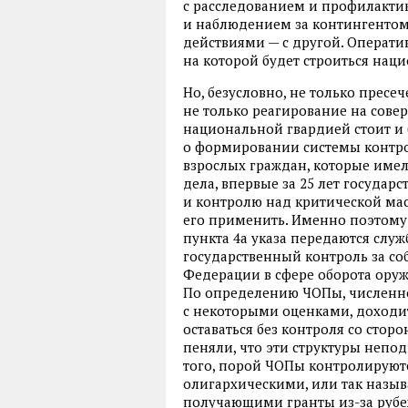
с расследованием и профилакти
и наблюдением за контингентом
действиями — с другой. Оперативн
на которой будет строиться нац
Но, безусловно, не только пресе
не только реагирование на сове
национальной гвардией стоит и 
о формировании системы контро
взрослых граждан, которые имел
дела, впервые за 25 лет государс
и контролю над критической ма
его применить. Именно поэтому
пункта 4а указа передаются сл
государственный контроль за с
Федерации в сфере оборота оруж
По определению ЧОПы, численнос
с некоторыми оценками, доходит
оставаться без контроля со сторо
пеняли, что эти структуры непо
того, порой ЧОПы контролируют
олигархическими, или так назы
получающими гранты из-за рубе