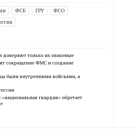
ин
ФСБ
ГРУ
ФСО
оссия
 доверяют только их знакомые
ят сокращение ФМС и создание
цы были внутренними войсками, а
России
 «национальная гвардия» обретает
ие