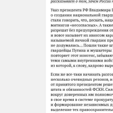
рассказывает о том, зачем России 
Указ президента РФ Владимира П
о создании национальной гварди
стали говорить, что, дескать, н
митингов «несогласных». А такж
разрешат без предупреждения от
и вовсе называет их авансом кар
называемой личной гвардии през
не додумались… Пошли также шут
гвардейцы Путина и мушкетеры Н
повторяет этот нонсенс, забыва
теми самыми внутренними войск
из которой, к слову, кадрово в
Если же все-таки начинать разго
несколько очевидных резонов, и 
от принятого президентом реше
штата и обязанностей ФСКН. С
вокруг доверенных им полномоч
в свое время в системе прокурат
и формирование независимых друг
выделение тех правоохранитель