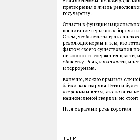
с бандитизмом, по контролю на
претворения в жизнь революцио
государству.
Отчасти в функции национально
воспитание серьезных бородатых
С тем, чтобы массы гражданског
революционерам и тем, кто гото
фактом своего существования пос
незаконного свержения власти, 
обществу. Речь, в частности, ид
и терроризма.
Конечно, можно брызгать слюной
байки, как гвардия Путина будет
уверенным в том, что пока ты не
национальной гвардии не стоит.
Ну, а с врагами речь короткая.
тэги