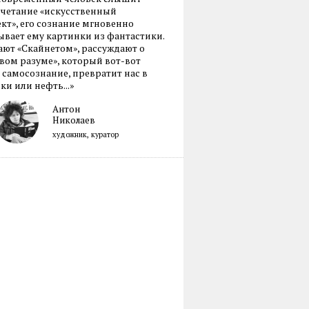
очетание «искусственный
кт», его сознание мгновенно
вает ему картинки из фантастики.
ают «Скайнетом», рассуждают о
ом разуме», который вот-вот
 самосознание, превратит нас в
ки или нефть...»
Антон
Николаев
художник, куратор