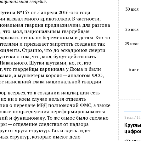
национальная гвардия.
30 июл
утина №157 от 5 апреля 2016-ого года
и вызвал много кривотолков. В частности,
ациональная гвардия предназначена для разгона
23 июл
е, что, мол, национальным гвардейцам
крывать огонь по беременным и детям. Кто-то
ателями и призывает запретить создание так
29 июн
идента. Странно, что до эскадронов смерти
очки о том, что, мол, будут действовать
авального. Шутки шутками, но, те, кто
ют, что гвардейцы кардинала у Дюма и были
6 авг
ами, а мушкетеры короля — аналогом ФСО,
ырос нынешний глава национальной гвардии.
вор всерьез, то в создании нацгвардии есть
их ни в коем случае нельзя отделять
ния о передаче МВД полномочий ФМС, а также
иловые подразделения переформировываются
ий и функционалу. То же самое было сделано
8 мая / 14
уры — отделение следствия от надзора
Круглы
 от друга структур. Так и здесь: идет
цифро
ных структур, которые имеют дело
«Когда