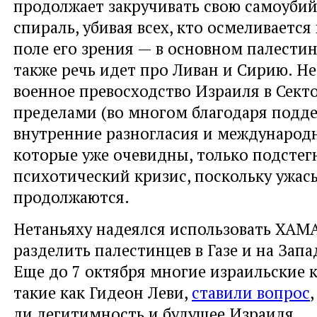
продолжает закручивать свою самоуби
спираль, убивая всех, кто осмеливается
поле его зрения — в основном палестин
также речь идет про Ливан и Сирию. Н
военное превосходство Израиля в Сектор
пределами (во многом благодаря подд
внутренние разногласия и международн
которые уже очевидны, только подстег
психотический кризис, поскольку ужас
продолжаются.
Нетаньяху надеялся использовать ХАМ
разделить палестинцев в Газе и на Зап
Еще до 7 октября многие израильские
такие как Гидеон Леви,
ставили вопрос
ли легитимность и будущее Израиля.