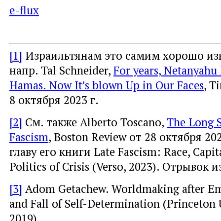
e-flux
[1]
Израильтянам это самим хорошо изв
напр. Tal Schneider,
For years, Netanyahu
Hamas. Now It’s blown Up in Our Faces
, T
8 октября 2023 г.
[2]
См. также Alberto Toscano,
The Long S
Fascism
, Boston Review от 28 октября 20
главу его книги Late Fascism: Race, Capit
Politics of Crisis (Verso, 2023). Отрывок 
[3]
Adom Getachew. Worldmaking after Em
and Fall of Self-Determination (Princeton U
2019).