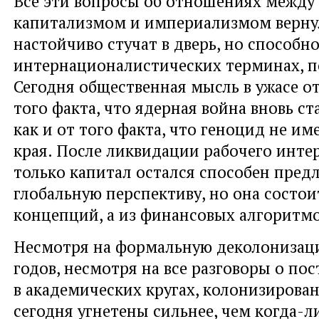
Все эти вопросы об отношениях между
капитализмом и империализмом вернул
настойчиво стучат в дверь, но способн
интернационалистических терминах, по
Сегодня общественная мысль в ужасе о
того факта, что ядерная война вновь ст
как и от того факта, что геноцид не им
края. После ликвидации рабочего инт
только капитал остался способен пред
глобальную перспективу, но она состои
концепций, а из финансовых алгоритмо
Несмотря на формальную деколонизаци
годов, несмотря на все разговоры о по
в академических кругах, колонизирова
сегодня угнетены сильнее, чем когда-л